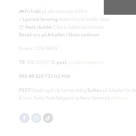
🚛
Fri frakt
på alle ordre over 699 kr.
⚡
Lynrask levering
direkte fra vår butikk i Skien.
📦
Hent i butikk
(Click & Collect) på Arkaden.
Besøk oss på Arkaden i Skien sentrum
Bruene 1, 3724 SKIEN
Tlf
: 908 03 222 |
E-post
:
post@noraskien.no
ORG.NR 820 733 142 MVA
PSST!
Besøk også vår herreavdeling
Duttes
på Arkaden for de
& Sons, !Solid, Mads Nørgaard og Neuw Denim på
duttes.no