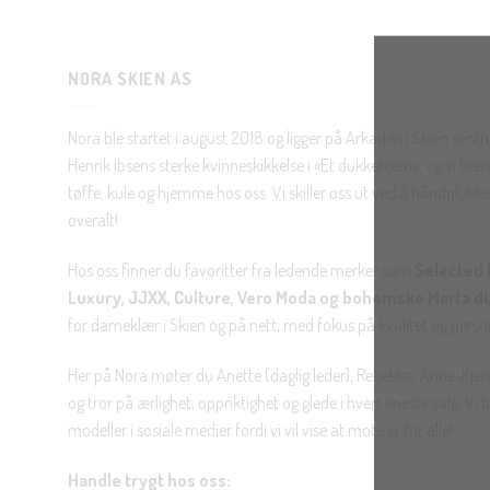
NORA SKIEN AS
Nora ble startet i august 2018 og ligger på Arkaden i Skien sent
Henrik Ibsens sterke kvinneskikkelse i «Et dukkehjem», og vi brenn
tøffe, kule og hjemme hos oss. Vi skiller oss ut ved å håndplukke 
overalt!
Hos oss finner du favoritter fra ledende merker som
Selected 
Luxury, JJXX, Culture, Vero Moda og bohemske Marta d
for dameklær i Skien og på nett, med fokus på kvalitet og personl
Her på Nora møter du Anette (daglig leder), Rebekka, Anne-Kjers
og tror på ærlighet, oppriktighet og glede i hvert eneste salg. Vi
modeller i sosiale medier fordi vi vil vise at mote er for alle!
Handle trygt hos oss: