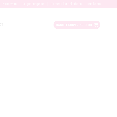
Personvern
Salgsbetingelser
Bli med i kundeklubben
Min konto
KT
HANDLEKURV /
KR
0.00