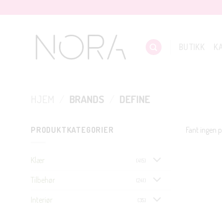
Skip
to
content
BUTIKK
K
HJEM
/
BRANDS
/
DEFINE
PRODUKTKATEGORIER
Fant ingen 
Klær
(415)
Tilbehør
(241)
Interiør
(35)