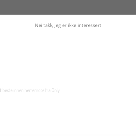
Nei takk, Jeg er ikke interessert
t beste innen herremote fra Only