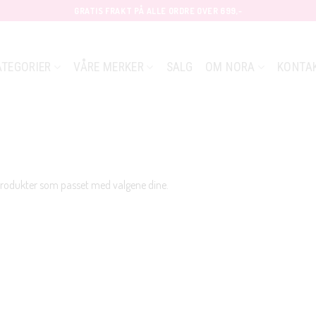
GRATIS FRAKT PÅ ALLE ORDRE OVER 699,-
ATEGORIER
VÅRE MERKER
SALG
OM NORA
KONTA
produkter som passet med valgene dine.