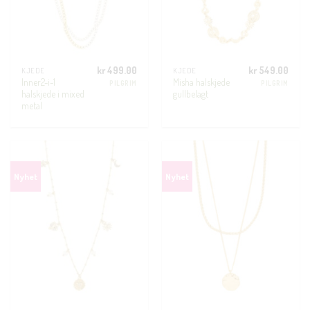
kr
499.00
kr
549.00
KJEDE
KJEDE
Inner2-i-1
Misha halskjede
PILGRIM
PILGRIM
halskjede i mixed
gullbelagt
metal