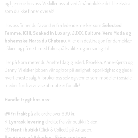
og hjemme hos oss. Vi skiller oss ut ved å håndplukke det lille ekstra
som du ikke finner overalt!
Hos oss finner du favoritter fra ledende merker som
Selected
Femme, ICHI, Soaked In Luxury, JJXX, Culture, Vero Moda og
bohemske Marta du Chateau
. Vi er din destinasjon for dameklær
i Skien og på nett, med fokus på kvalitet og personlig stil.
Her på Nora møter du Anette (daglig leder), Rebekka, Anne-Kjersti og
Jenny. Vi elsker jobben vår og tror på ærlighet, oppriktighet og glede i
hvert eneste salg. Vi bruker oss selv og venner som modeller i sosiale
medier fordi vi vil vise at mote er for alle!
Handle trygt hos oss:
🚛
Fri frakt
på alle ordre over 699 kr.
⚡
Lynrask levering
direkte fra vår butikk i Skien.
📦
Hent i butikk
(Click & Collect) på Arkaden.
Besøk oss på Arkaden i Skien sentrum