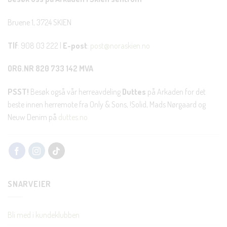
Bruene 1, 3724 SKIEN
Tlf
: 908 03 222 |
E-post
:
post@noraskien.no
ORG.NR 820 733 142 MVA
PSST!
Besøk også vår herreavdeling
Duttes
på Arkaden for det
beste innen herremote fra Only & Sons, !Solid, Mads Nørgaard og
Neuw Denim på
duttes.no
SNARVEIER
Bli med i kundeklubben