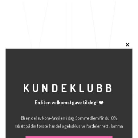
CLO
THI
MOD
kr
379.00
kr
449.00
KJEDE
KJEDE
KUNDEKLUBB
Cassian necklace
Love necklace
PILGRIM
PILGRIM
En liten velkomstgave til deg! ❤️
Bli en del av Nora-familien i dag. Som medlem får du 10%
rabatt på din første handel og eksklusive fordeler rett i lomma.