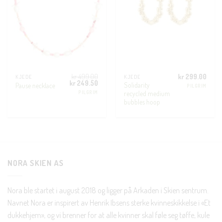
kr
499.00
kr
299.00
KJEDE
KJEDE
Opprinnelig
Nåværende
kr
249.50
Solidarity
Pause necklace
PILGRIM
pris
pris
PILGRIM
recycled medium
var:
er:
kr 499.00.
kr 249.50.
bubbles hoop
NORA SKIEN AS
Nora ble startet i august 2018 og ligger på Arkaden i Skien sentrum.
Navnet Nora er inspirert av Henrik Ibsens sterke kvinneskikkelse i «Et
dukkehjem», og vi brenner for at alle kvinner skal føle seg tøffe, kule