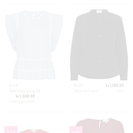
kr
1,100.00
BLUSE
BLUSE
Aster topp bluse blå
Hace shirt sort
MEW
kr
1,000.00
SOAKED IN LUXURY
Salg
Salg