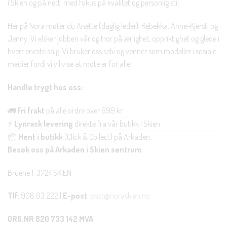
i Skien og på nett, med fokus på kvalitet og personlig stil.
Her på Nora møter du Anette (daglig leder), Rebekka, Anne-Kjersti og
Jenny. Vi elsker jobben vår og tror på ærlighet, oppriktighet og glede i
hvert eneste salg. Vi bruker oss selv og venner som modeller i sosiale
medier fordi vi vil vise at mote er for alle!
Handle trygt hos oss:
🚛
Fri frakt
på alle ordre over 699 kr.
⚡
Lynrask levering
direkte fra vår butikk i Skien.
📦
Hent i butikk
(Click & Collect) på Arkaden.
Besøk oss på Arkaden i Skien sentrum
Bruene 1, 3724 SKIEN
Tlf
: 908 03 222 |
E-post
:
post@noraskien.no
ORG.NR 820 733 142 MVA