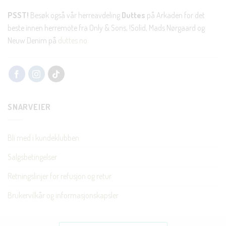
PSST!
Besøk også vår herreavdeling
Duttes
på Arkaden for det
beste innen herremote fra Only & Sons, !Solid, Mads Nørgaard og
Neuw Denim på
duttes.no
SNARVEIER
Bli med i kundeklubben
Salgsbetingelser
Retningslinjer for refusjon og retur
Brukervilkår og informasjonskapsler