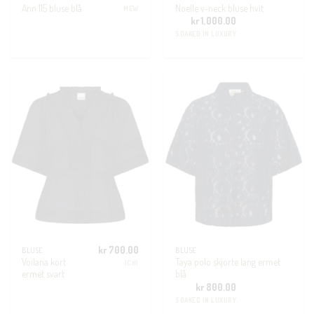
Ann 115 bluse blå
Noelle v-neck bluse hvit
MEW
kr
1,000.00
SOAKED IN LUXURY
kr
700.00
BLUSE
BLUSE
Voilana kort
Taya polo skjorte lang ermet
ICHI
ermet svart
blå
kr
800.00
SOAKED IN LUXURY