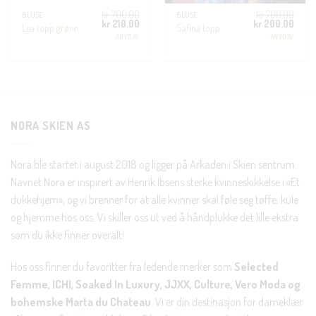
kr
700.00
kr
700.00
BLUSE
BLUSE
Opprinnelig
Nåværende
Opprinnelig
Nåvæ
kr
210.00
kr
200.00
Lea topp grønn
Safina topp
pris
pris
pris
pris
ANYDAY
ANYDAY
var:
er:
var:
er:
kr 700.00.
kr 210.00.
kr 700.00.
kr 20
NORA SKIEN AS
Nora ble startet i august 2018 og ligger på Arkaden i Skien sentrum.
Navnet Nora er inspirert av Henrik Ibsens sterke kvinneskikkelse i «Et
dukkehjem», og vi brenner for at alle kvinner skal føle seg tøffe, kule
og hjemme hos oss. Vi skiller oss ut ved å håndplukke det lille ekstra
som du ikke finner overalt!
Hos oss finner du favoritter fra ledende merker som
Selected
Femme, ICHI, Soaked In Luxury, JJXX, Culture, Vero Moda og
bohemske Marta du Chateau
. Vi er din destinasjon for dameklær