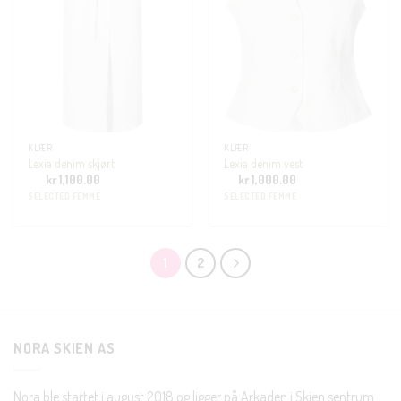
KLÆR
KLÆR
Lexia denim skjørt
Lexia denim vest
kr
1,100.00
kr
1,000.00
SELECTED FEMME
SELECTED FEMME
1
2
NORA SKIEN AS
Nora ble startet i august 2018 og ligger på Arkaden i Skien sentrum.