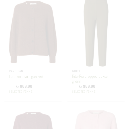
CARDIGAN
BUKSE
Rita-Ria cropped bukse
Lulu kort cardigan rød
grønn
kr
800.00
kr
900.00
SELECTED FEMME
SELECTED FEMME