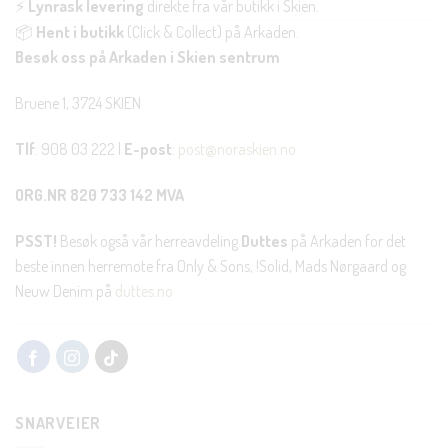
⚡
Lynrask levering
direkte fra vår butikk i Skien.
📦
Hent i butikk
(Click & Collect) på Arkaden.
Besøk oss på Arkaden i Skien sentrum
Bruene 1, 3724 SKIEN
Tlf
: 908 03 222 |
E-post
:
post@noraskien.no
ORG.NR 820 733 142 MVA
PSST!
Besøk også vår herreavdeling
Duttes
på Arkaden for det
beste innen herremote fra Only & Sons, !Solid, Mads Nørgaard og
Neuw Denim på
duttes.no
SNARVEIER