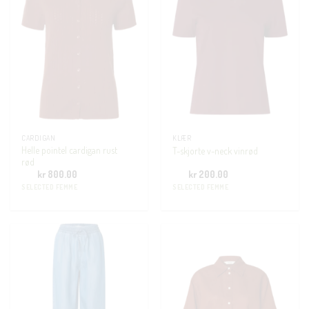
CARDIGAN
KLÆR
Helle pointel cardigan rust
T-skjorte v-neck vinrød
rød
kr
800.00
kr
200.00
SELECTED FEMME
SELECTED FEMME