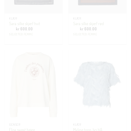
KLÆR
KLÆR
Sara silke skjerf hvit
Sara silke skjerf rød
kr
600.00
kr
600.00
SELECTED FEMME
SELECTED FEMME
GENSER
KLÆR
Elisa sweat beige
Myline topp, lys blå