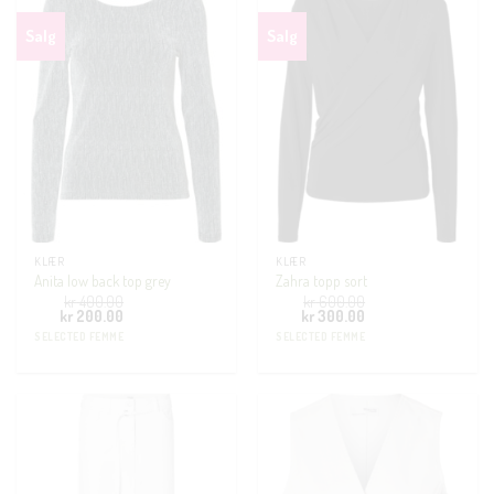
Salg
Salg
KLÆR
KLÆR
Anita low back top grey
Zahra topp sort
kr
400.00
kr
600.00
Opprinnelig
Nåværende
Opprinnelig
Nåværende
kr
200.00
kr
300.00
pris
pris
pris
pris
SELECTED FEMME
SELECTED FEMME
var:
er:
var:
er:
kr 400.00.
kr 200.00.
kr 600.00.
kr 300.00.