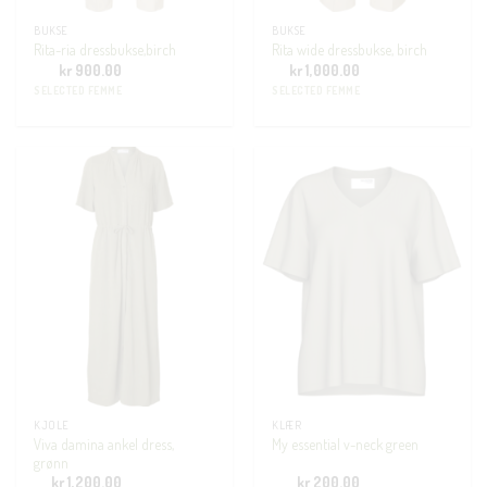
BUKSE
BUKSE
Rita-ria dressbukse,birch
Rita wide dressbukse, birch
kr
900.00
kr
1,000.00
SELECTED FEMME
SELECTED FEMME
KJOLE
KLÆR
Viva damina ankel dress,
My essential v-neck green
grønn
kr
1,200.00
kr
200.00