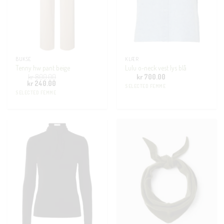
BUKSE
KLÆR
Tenny hw pant beige
Lulu o-neck vest lys blå
kr
800.00
kr
700.00
Opprinnelig
Nåværende
kr
240.00
SELECTED FEMME
pris
pris
SELECTED FEMME
var:
er:
kr 800.00.
kr 240.00.