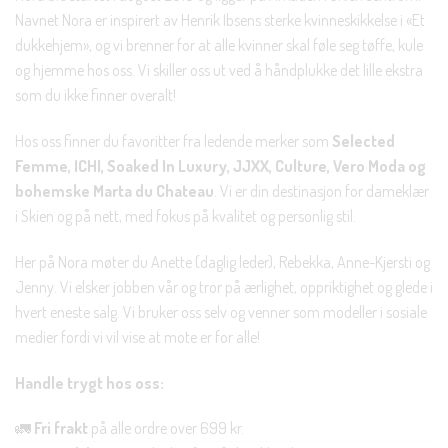
Navnet Nora er inspirert av Henrik Ibsens sterke kvinneskikkelse i «Et
dukkehjem», og vi brenner for at alle kvinner skal føle seg tøffe, kule
og hjemme hos oss. Vi skiller oss ut ved å håndplukke det lille ekstra
som du ikke finner overalt!
Hos oss finner du favoritter fra ledende merker som
Selected
Femme, ICHI, Soaked In Luxury, JJXX, Culture, Vero Moda og
bohemske Marta du Chateau
. Vi er din destinasjon for dameklær
i Skien og på nett, med fokus på kvalitet og personlig stil.
Her på Nora møter du Anette (daglig leder), Rebekka, Anne-Kjersti og
Jenny. Vi elsker jobben vår og tror på ærlighet, oppriktighet og glede i
hvert eneste salg. Vi bruker oss selv og venner som modeller i sosiale
medier fordi vi vil vise at mote er for alle!
Handle trygt hos oss:
🚛
Fri frakt
på alle ordre over 699 kr.