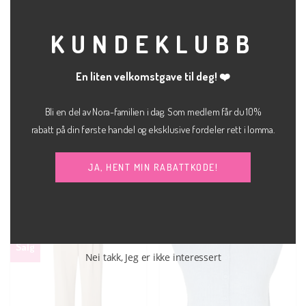
MOD
KUNDEKLUBB
En liten velkomstgave til deg! ❤️
Bli en del av Nora-familien i dag. Som medlem får du 10%
rabatt på din første handel og eksklusive fordeler rett i lomma.
CARDIGAN
CARDIGAN
Lulu cardigan chocolate
Sia ras short cardigan birch
chip
kr
800.00
kr
1,300.00
JA, HENT MIN RABATTKODE!
SELECTED FEMME
SELECTED FEMME
Salg
Nei takk, Jeg er ikke interessert