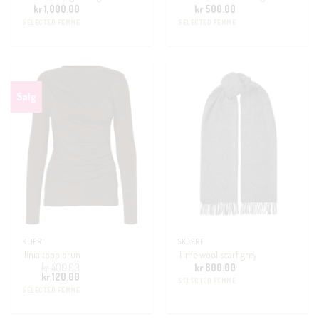
kr
1,000.00
kr
500.00
SELECTED FEMME
SELECTED FEMME
Salg
KLÆR
SKJERF
Ilinia topp brun
Time wool scarf grey
kr
400.00
kr
800.00
Opprinnelig
Nåværende
kr
120.00
SELECTED FEMME
pris
pris
SELECTED FEMME
var:
er:
kr 400.00.
kr 120.00.