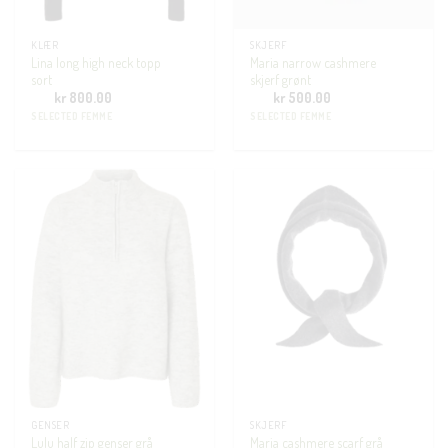
KLÆR
SKJERF
Lina long high neck topp
Maria narrow cashmere
sort
skjerf grønt
kr
800.00
kr
500.00
SELECTED FEMME
SELECTED FEMME
GENSER
SKJERF
Lulu half zip genser grå
Maria cashmere scarf grå