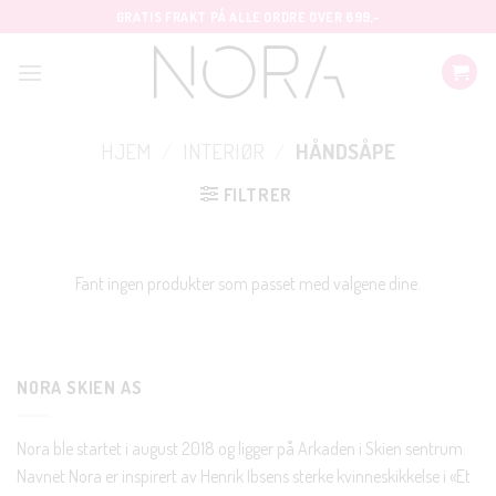
Skip
GRATIS FRAKT PÅ ALLE ORDRE OVER 699,-
to
content
HJEM
/
INTERIØR
/
HÅNDSÅPE
FILTRER
Fant ingen produkter som passet med valgene dine.
NORA SKIEN AS
Nora ble startet i august 2018 og ligger på Arkaden i Skien sentrum.
Navnet Nora er inspirert av Henrik Ibsens sterke kvinneskikkelse i «Et