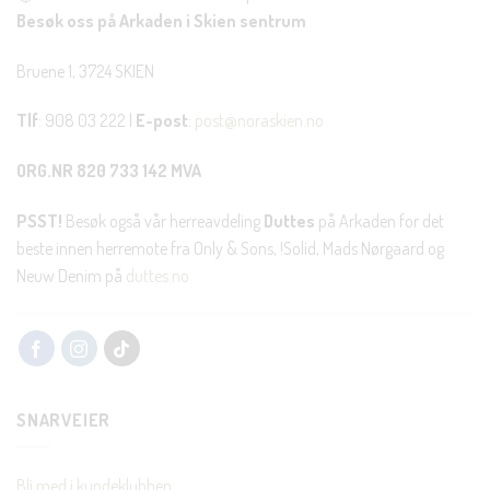
Besøk oss på Arkaden i Skien sentrum
JA, HENT MIN RABATTKODE!
Bruene 1, 3724 SKIEN
Tlf
: 908 03 222 |
E-post
:
post@noraskien.no
Nei takk, Jeg er ikke interessert
ORG.NR 820 733 142 MVA
PSST!
Besøk også vår herreavdeling
Duttes
på Arkaden for det
beste innen herremote fra Only & Sons, !Solid, Mads Nørgaard og
Neuw Denim på
duttes.no
SNARVEIER
Bli med i kundeklubben