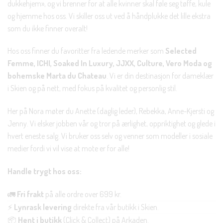
dukkehjem», og vi brenner for at alle kvinner skal føle seg tøffe, kule
og hjemme hos oss. Vi skiller oss ut ved å håndplukke det lille ekstra
som du ikke finner overalt!
Hos oss finner du favoritter fra ledende merker som
Selected
Femme, ICHI, Soaked In Luxury, JJXX, Culture, Vero Moda og
bohemske Marta du Chateau
. Vi er din destinasjon for dameklær
i Skien og på nett, med fokus på kvalitet og personlig stil.
CLOS
THIS
Her på Nora møter du Anette (daglig leder), Rebekka, Anne-Kjersti og
Jenny. Vi elsker jobben vår og tror på ærlighet, oppriktighet og glede i
MODU
hvert eneste salg. Vi bruker oss selv og venner som modeller i sosiale
KUNDEKLUBB
medier fordi vi vil vise at mote er for alle!
En liten velkomstgave til deg! ❤️
Handle trygt hos oss:
🚛
Fri frakt
på alle ordre over 699 kr.
Bli en del av Nora-familien i dag. Som medlem får du 10%
⚡
Lynrask levering
direkte fra vår butikk i Skien.
rabatt på din første handel og eksklusive fordeler rett i lomma.
📦
Hent i butikk
(Click & Collect) på Arkaden.