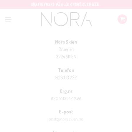
Skip
GRATIS FRAKT PÅ ALLE ORDRE OVER 699,-
to
content
Nora Skien
Bruene 1
3724 SKIEN
Telefon
908 03 222
Org.nr
820 733 142 MVA
E-post
post@noraskien.no