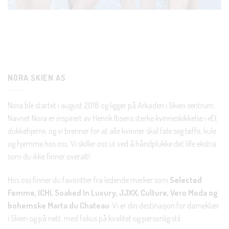
Bli en del av Nora-familien i dag. Som medlem får du 10%
rabatt på din første handel og eksklusive fordeler rett i lomma.
JA, HENT MIN RABATTKODE!
NORA SKIEN AS
Nora ble startet i august 2018 og ligger på Arkaden i Skien sentrum.
Navnet Nora er inspirert av Henrik Ibsens sterke kvinneskikkelse i «Et
Nei takk, Jeg er ikke interessert
dukkehjem», og vi brenner for at alle kvinner skal føle seg tøffe, kule
og hjemme hos oss. Vi skiller oss ut ved å håndplukke det lille ekstra
som du ikke finner overalt!
Hos oss finner du favoritter fra ledende merker som
Selected
Femme, ICHI, Soaked In Luxury, JJXX, Culture, Vero Moda og
bohemske Marta du Chateau
. Vi er din destinasjon for dameklær
i Skien og på nett, med fokus på kvalitet og personlig stil.