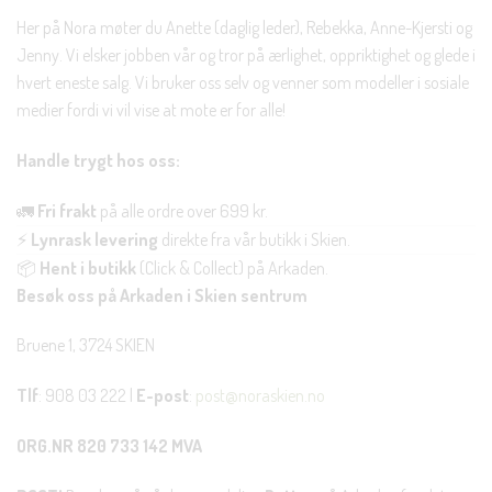
Her på Nora møter du Anette (daglig leder), Rebekka, Anne-Kjersti og
Jenny. Vi elsker jobben vår og tror på ærlighet, oppriktighet og glede i
hvert eneste salg. Vi bruker oss selv og venner som modeller i sosiale
medier fordi vi vil vise at mote er for alle!
Handle trygt hos oss:
🚛
Fri frakt
på alle ordre over 699 kr.
⚡
Lynrask levering
direkte fra vår butikk i Skien.
📦
Hent i butikk
(Click & Collect) på Arkaden.
Besøk oss på Arkaden i Skien sentrum
Bruene 1, 3724 SKIEN
Tlf
: 908 03 222 |
E-post
:
post@noraskien.no
ORG.NR 820 733 142 MVA