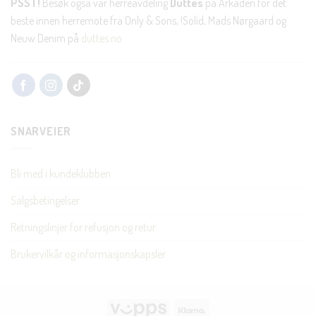
PSST!
Besøk også vår herreavdeling
Duttes
på Arkaden for det
beste innen herremote fra Only & Sons, !Solid, Mads Nørgaard og
Neuw Denim på
duttes.no
SNARVEIER
Bli med i kundeklubben
Salgsbetingelser
Retningslinjer for refusjon og retur
Brukervilkår og informasjonskapsler
Vipps
Klarna