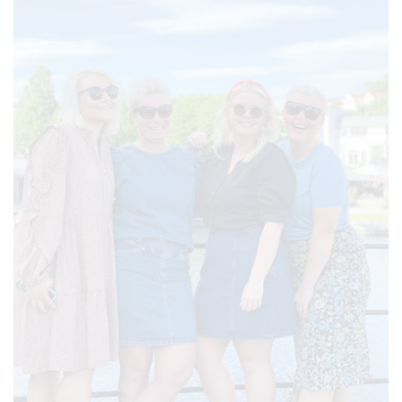
CLOSE
THIS
MODUL
KUNDEKLUBB
En liten velkomstgave til deg! ❤️