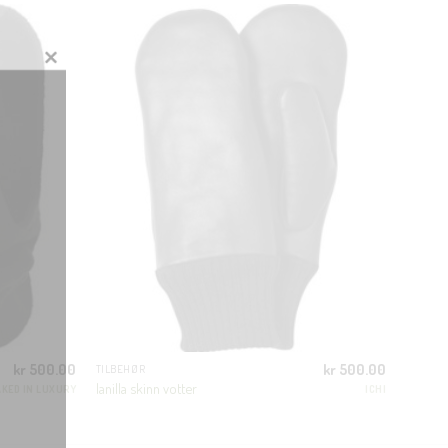
CLOSE
THIS
MODULE
kr
500.00
kr
500.00
TILBEHØR
Ianilla skinn votter
KED IN LUXURY
ICHI