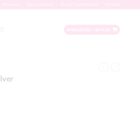
Personvern
Salgsbetingelser
Bli med i kundeklubben
Min konto
KT
HANDLEKURV /
KR
0.00
ilver