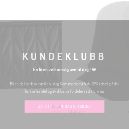
KUNDEKLUBB
En liten velkomstgave til deg! ❤️
Bli en del av Nora-familien i dag. Som medlem får du 10% rabatt på din
første handel og eksklusive fordeler rett i lomma.
kr
400.00
JA, HENT MIN RABATTKODE!
LUE
c
Rakel hood
LULU'S
SOA