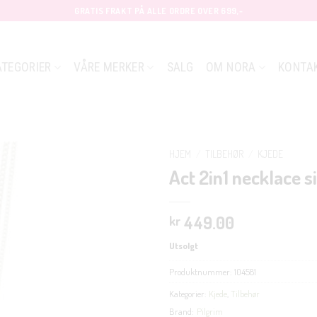
GRATIS FRAKT PÅ ALLE ORDRE OVER 699,-
ATEGORIER
VÅRE MERKER
SALG
OM NORA
KONTA
HJEM
/
TILBEHØR
/
KJEDE
Act 2in1 necklace s
449.00
kr
Utsolgt
Produktnummer:
104581
Kategorier:
Kjede
,
Tilbehør
Brand:
Pilgrim