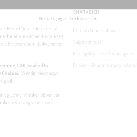
SNARVEIER
Nei takk, Jeg er ikke interessert
rum. Navnet Nora er inspirert av
Bli med i kundeklubben
er for at alle kvinner skal føle seg
Salgsbetingelser
det lille ekstra som du ikke finner
Retningslinjer for refusjon og retur
Brukervilkår og informasjonskapsl
Femme, ICHI, Soaked In
u Chateau
. Vi er din destinasjon
ig stil.
ti og Jenny. Vi elsker jobben vår
 bruker oss selv og venner som