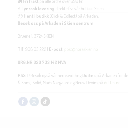
🚛
Fri frakt
på alle ordre over 699 kr.
⚡
Lynrask levering
direkte fra vår butikk i Skien.
📦
Hent i butikk
(Click & Collect) på Arkaden.
Besøk oss på Arkaden i Skien sentrum
Bruene 1, 3724 SKIEN
Tlf
: 908 03 222 |
E-post
:
post@noraskien.no
ORG.NR 820 733 142 MVA
PSST!
Besøk også vår herreavdeling
Duttes
på Arkaden for de
& Sons, !Solid, Mads Nørgaard og Neuw Denim på
duttes.no