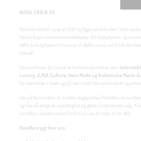
NORA SKIEN AS
Nora ble startet i august 2018 og ligger på Arkaden i Skien sent
Henrik Ibsens sterke kvinneskikkelse i «Et dukkehjem», og vi brenn
tøffe, kule og hjemme hos oss. Vi skiller oss ut ved å håndplukke 
overalt!
Hos oss finner du favoritter fra ledende merker som
Selected 
Luxury, JJXX, Culture, Vero Moda og bohemske Marta d
for dameklær i Skien og på nett, med fokus på kvalitet og personl
Her på Nora møter du Anette (daglig leder), Rebekka, Anne-Kjers
og tror på ærlighet, oppriktighet og glede i hvert eneste salg. Vi
modeller i sosiale medier fordi vi vil vise at mote er for alle!
Handle trygt hos oss: