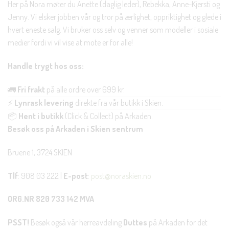
Her på Nora møter du Anette (daglig leder), Rebekka, Anne-Kjersti og
Jenny. Vi elsker jobben vår og tror på ærlighet, oppriktighet og glede i
hvert eneste salg. Vi bruker oss selv og venner som modeller i sosiale
medier fordi vi vil vise at mote er for alle!
Handle trygt hos oss:
🚛
Fri frakt
på alle ordre over 699 kr.
⚡
Lynrask levering
direkte fra vår butikk i Skien.
📦
Hent i butikk
(Click & Collect) på Arkaden.
Besøk oss på Arkaden i Skien sentrum
Bruene 1, 3724 SKIEN
Tlf
: 908 03 222 |
E-post
:
post@noraskien.no
ORG.NR 820 733 142 MVA
PSST!
Besøk også vår herreavdeling
Duttes
på Arkaden for det