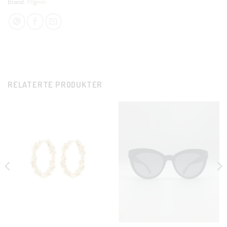
Brand:
Pilgrim
RELATERTE PRODUKTER
CLOS
THIS
MODU
KUNDEKLUBB