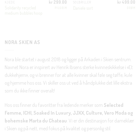
kr
299.00
kr
499.00
KJEDE
SOLBRILLER
En liten velkomstgave til deg! ❤️
Solidarity recycled
Daniele sort
PILGRIM
DRØM
medium bubbles hoop
Bli en del av Nora-familien i dag. Som medlem får du 10%
rabatt på din første handel og eksklusive fordeler rett i lomma.
NORA SKIEN AS
JA, HENT MIN RABATTKODE!
Nora ble startet i august 2018 og ligger på Arkaden i Skien sentrum.
Navnet Nora er inspirert av Henrik Ibsens sterke kvinneskikkelse i «Et
dukkehjem», og vi brenner for at alle kvinner skal føle seg tøffe, kule
og hjemme hos oss. Vi skiller oss ut ved å håndplukke det lille ekstra
Nei takk, Jeg er ikke interessert
som du ikke finner overalt!
Hos oss finner du favoritter fra ledende merker som
Selected
Femme, ICHI, Soaked In Luxury, JJXX, Culture, Vero Moda og
bohemske Marta du Chateau
. Vi er din destinasjon for dameklær
i Skien og på nett, med fokus på kvalitet og personlig stil.