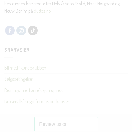
beste innen herremote fra Only & Sons, !Solid, Mads Nørgaard og
Neuw Denim på
duttes.no
SNARVEIER
Bli med i kundeklubben
Salgsbetingelser
Retningslinjer for refusjon og retur
Brukervilkår og informasjonskapsler