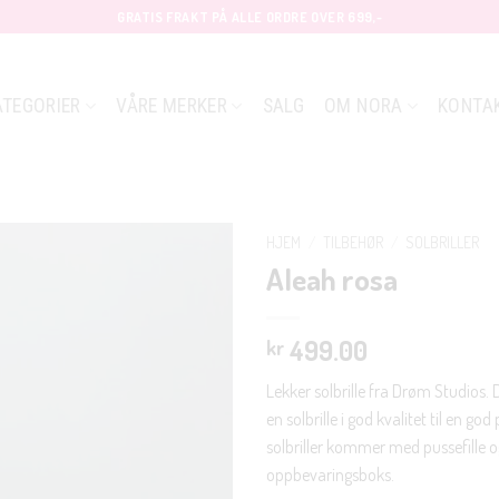
GRATIS FRAKT PÅ ALLE ORDRE OVER 699,-
ATEGORIER
VÅRE MERKER
SALG
OM NORA
KONTA
HJEM
/
TILBEHØR
/
SOLBRILLER
Aleah rosa
499.00
kr
Lekker solbrille fra Drøm Studios. 
en solbrille i god kvalitet til en god p
solbriller kommer med pussefille o
oppbevaringsboks.