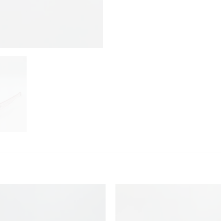
KUNDEKLUBB
En liten velkomstgave til deg! ❤️