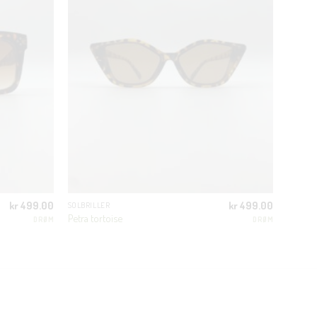
kr
499.00
kr
499.00
SOLBRILLER
Petra tortoise
DRØM
DRØM