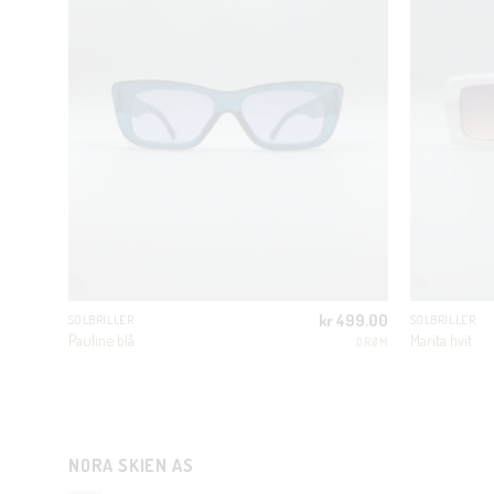
299.00
kr
499.00
SOLBRILLER
SOLBRILLER
Pauline blå
Marita hvit
PILGRIM
DRØM
NORA SKIEN AS