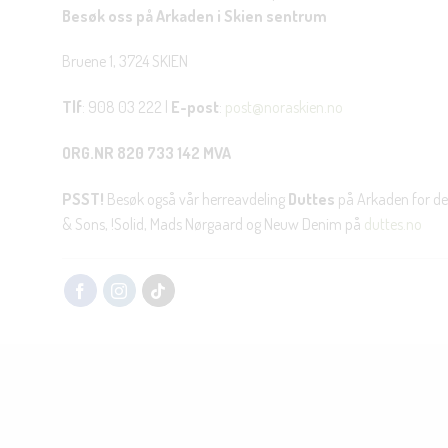
Besøk oss på Arkaden i Skien sentrum
Bruene 1, 3724 SKIEN
Tlf
: 908 03 222 |
E-post
:
post@noraskien.no
ORG.NR 820 733 142 MVA
PSST!
Besøk også vår herreavdeling
Duttes
på Arkaden for de
& Sons, !Solid, Mads Nørgaard og Neuw Denim på
duttes.no