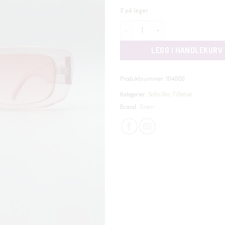
2 på lager
Aleah rosa antall
LEGG I HANDLEKURV
Produktnummer:
104060
Kategorier:
Solbriller
,
Tilbehør
Brand:
Drøm