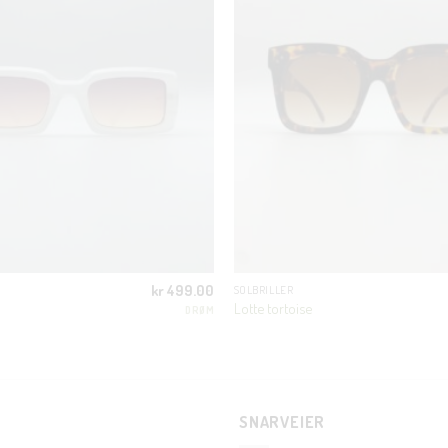
Bli en del av Nora-familien i dag. Som medlem får du 10% rabatt på din
første handel og eksklusive fordeler rett i lomma.
JA, HENT MIN RABATTKODE!
Nei takk, Jeg er ikke interessert
kr
499.00
SOLBRILLER
Lotte tortoise
DRØM
SNARVEIER