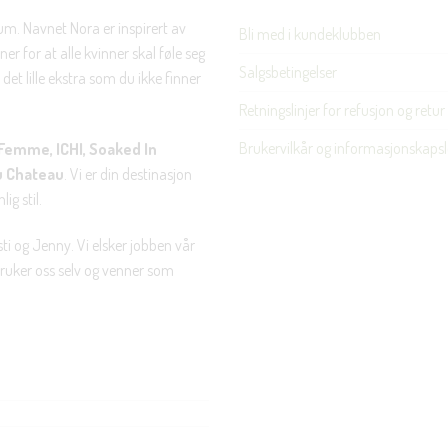
rum. Navnet Nora er inspirert av
Bli med i kundeklubben
er for at alle kvinner skal føle seg
Salgsbetingelser
det lille ekstra som du ikke finner
Retningslinjer for refusjon og retur
Brukervilkår og informasjonskapsl
Femme, ICHI, Soaked In
u Chateau
. Vi er din destinasjon
ig stil.
ti og Jenny. Vi elsker jobben vår
 bruker oss selv og venner som