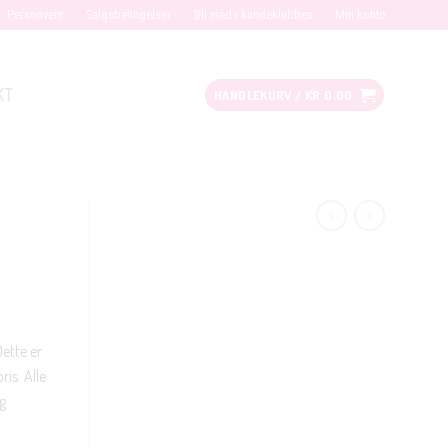
Personvern
Salgsbetingelser
Bli med i kundeklubben
Min konto
KT
HANDLEKURV /
KR
0.00
Dette er
ris. Alle
g