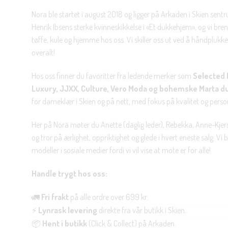
Nora ble startet i august 2018 og ligger på Arkaden i Skien sent
Henrik Ibsens sterke kvinneskikkelse i «Et dukkehjem», og vi brenn
tøffe, kule og hjemme hos oss. Vi skiller oss ut ved å håndplukke 
overalt!
Hos oss finner du favoritter fra ledende merker som
Selected 
Luxury, JJXX, Culture, Vero Moda og bohemske Marta d
for dameklær i Skien og på nett, med fokus på kvalitet og personl
Her på Nora møter du Anette (daglig leder), Rebekka, Anne-Kjers
og tror på ærlighet, oppriktighet og glede i hvert eneste salg. Vi
modeller i sosiale medier fordi vi vil vise at mote er for alle!
Handle trygt hos oss:
🚛
Fri frakt
på alle ordre over 699 kr.
⚡
Lynrask levering
direkte fra vår butikk i Skien.
📦
Hent i butikk
(Click & Collect) på Arkaden.