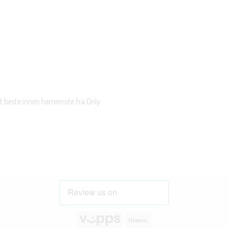
t beste innen herremote fra Only
Vipps
Klarna