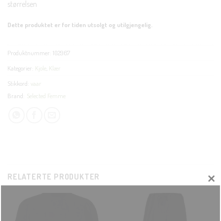
størrelsen
Dette produktet er for tiden utsolgt og utilgjengelig.
Produktnummer:
102967
Kategorier:
Kjole
,
Klær
Stikkord:
vaar
Brand:
Selected Femme
RELATERTE PRODUKTER
CLOS
THIS