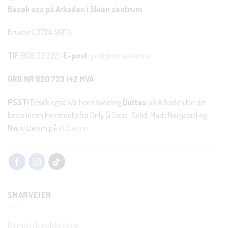
Besøk oss på Arkaden i Skien sentrum
Bruene 1, 3724 SKIEN
Tlf
: 908 03 222 |
E-post
:
post@noraskien.no
ORG.NR 820 733 142 MVA
PSST!
Besøk også vår herreavdeling
Duttes
på Arkaden for det
beste innen herremote fra Only & Sons, !Solid, Mads Nørgaard og
Neuw Denim på
duttes.no
SNARVEIER
Bli med i kundeklubben