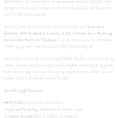
dukkehjem», og vi brenner for at alle kvinner skal føle seg tøffe, kule
og hjemme hos oss. Vi skiller oss ut ved å håndplukke det lille ekstra
som du ikke finner overalt!
Hos oss finner du favoritter fra ledende merker som
Selected
Femme, ICHI, Soaked In Luxury, JJXX, Culture, Vero Moda og
bohemske Marta du Chateau
. Vi er din destinasjon for dameklær
i Skien og på nett, med fokus på kvalitet og personlig stil.
Her på Nora møter du Anette (daglig leder), Rebekka, Anne-Kjersti og
Jenny. Vi elsker jobben vår og tror på ærlighet, oppriktighet og glede i
hvert eneste salg. Vi bruker oss selv og venner som modeller i sosiale
medier fordi vi vil vise at mote er for alle!
Handle trygt hos oss:
🚛
Fri frakt
på alle ordre over 699 kr.
⚡
Lynrask levering
direkte fra vår butikk i Skien.
📦
Hent i butikk
(Click & Collect) på Arkaden.