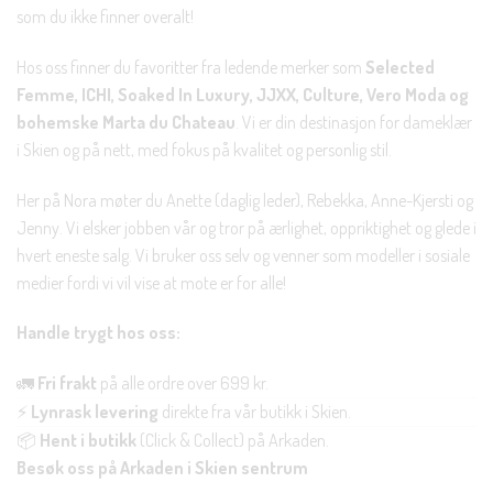
som du ikke finner overalt!
Hos oss finner du favoritter fra ledende merker som
Selected
Femme, ICHI, Soaked In Luxury, JJXX, Culture, Vero Moda og
bohemske Marta du Chateau
. Vi er din destinasjon for dameklær
i Skien og på nett, med fokus på kvalitet og personlig stil.
Her på Nora møter du Anette (daglig leder), Rebekka, Anne-Kjersti og
Jenny. Vi elsker jobben vår og tror på ærlighet, oppriktighet og glede i
hvert eneste salg. Vi bruker oss selv og venner som modeller i sosiale
medier fordi vi vil vise at mote er for alle!
Handle trygt hos oss:
🚛
Fri frakt
på alle ordre over 699 kr.
⚡
Lynrask levering
direkte fra vår butikk i Skien.
📦
Hent i butikk
(Click & Collect) på Arkaden.
Besøk oss på Arkaden i Skien sentrum