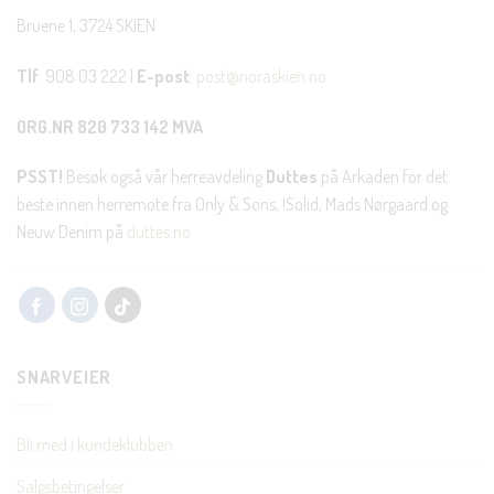
Bruene 1, 3724 SKIEN
Tlf
: 908 03 222 |
E-post
:
post@noraskien.no
ORG.NR 820 733 142 MVA
PSST!
Besøk også vår herreavdeling
Duttes
på Arkaden for det
beste innen herremote fra Only & Sons, !Solid, Mads Nørgaard og
Neuw Denim på
duttes.no
SNARVEIER
Bli med i kundeklubben
Salgsbetingelser