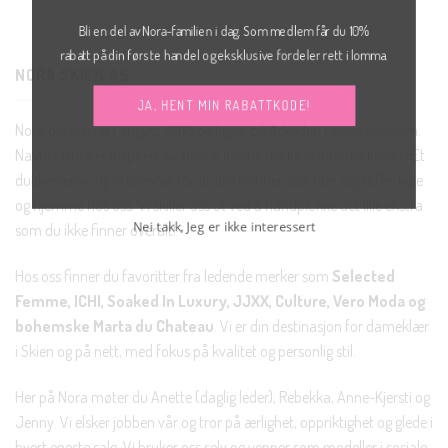
Bli en del av Nora-familien i dag. Som medlem får du 10%
rabatt på din første handel og eksklusive fordeler rett i lomma.
NORA SKIEN AS
JA, HENT MIN RABATTKODE!
Nora ble startet i august 2018 og ligger på Arkaden i Skien sentrum.
Navnet Nora er inspirert av Henrik Ibsens sterke kvinneskikkelse i «Et
dukkehjem», og vi brenner for at alle kvinner skal føle seg tøffe, kule
og hjemme hos oss. Vi skiller oss ut ved å håndplukke det lille ekstra
som du ikke finner overalt!
Nei takk, Jeg er ikke interessert
Hos oss finner du favoritter fra ledende merker som
Selected
Femme, ICHI, Soaked In Luxury, JJXX, Culture, Vero Moda og
bohemske Marta du Chateau
. Vi er din destinasjon for dameklær
i Skien og på nett, med fokus på kvalitet og personlig stil.
Her på Nora møter du Anette (daglig leder), Rebekka, Anne-Kjersti og
Jenny. Vi elsker jobben vår og tror på ærlighet, oppriktighet og glede i
hvert eneste salg. Vi bruker oss selv og venner som modeller i sosiale