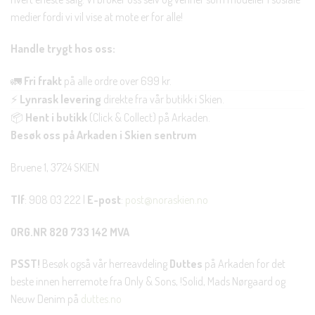
medier fordi vi vil vise at mote er for alle!
Handle trygt hos oss:
🚛
Fri frakt
på alle ordre over 699 kr.
⚡
Lynrask levering
direkte fra vår butikk i Skien.
📦
Hent i butikk
(Click & Collect) på Arkaden.
Besøk oss på Arkaden i Skien sentrum
Bruene 1, 3724 SKIEN
Tlf
: 908 03 222 |
E-post
:
post@noraskien.no
ORG.NR 820 733 142 MVA
PSST!
Besøk også vår herreavdeling
Duttes
på Arkaden for det
beste innen herremote fra Only & Sons, !Solid, Mads Nørgaard og
Neuw Denim på
duttes.no