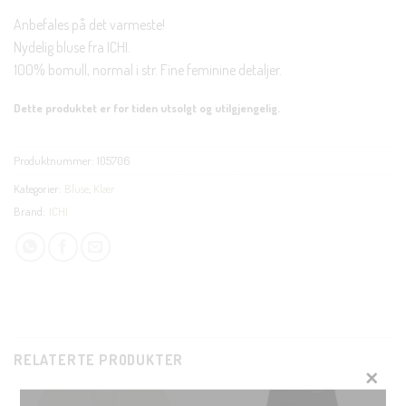
Anbefales på det varmeste!
Nydelig bluse fra ICHI.
100% bomull, normal i str. Fine feminine detaljer.
Dette produktet er for tiden utsolgt og utilgjengelig.
Produktnummer:
105706
Kategorier:
Bluse
,
Klær
Brand:
ICHI
RELATERTE PRODUKTER
CLOSE