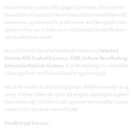
Nora ble startet i august 2018 og ligger på Arkaden i Skien sentrum.
Navnet Nora er inspirert av Henrik Ibsens sterke kvinneskikkelse i «Et
dukkehjem», og vi brenner for at alle kvinner skal føle seg tøffe, kule
og hjemme hos oss. Vi skiller oss ut ved å håndplukke det lille ekstra
som du ikke finner overalt!
Hos oss finner du favoritter fra ledende merker som
Selected
Femme, ICHI, Soaked In Luxury, JJXX, Culture, Vero Moda og
bohemske Marta du Chateau
. Vi er din destinasjon for dameklær
i Skien og på nett, med fokus på kvalitet og personlig stil.
Her på Nora møter du Anette (daglig leder), Rebekka, Anne-Kjersti og
Jenny. Vi elsker jobben vår og tror på ærlighet, oppriktighet og glede i
hvert eneste salg. Vi bruker oss selv og venner som modeller i sosiale
medier fordi vi vil vise at mote er for alle!
Handle trygt hos oss: