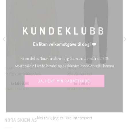
THIS
MODU
KUNDEKLUBB
En liten velkomstgave til deg! ❤️
Bli en del av Nora-familien i dag. Som medlem får du 10%
rabatt på din første handel og eksklusive fordeler rett i lomma.
BLUSE
BUKSE
Noelle v-neck bluse hvit
Rita-ria cropped
JA, HENT MIN RABATTKODE!
kr
1,000.00
kr
800.00
SOAKED IN LUXURY
SELECTED FEMME
Nei takk, Jeg er ikke interessert
NORA SKIEN AS