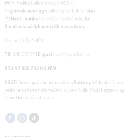
🚛
Fri frakt
på alle ordre over 699 kr.
⚡
Lynrask levering
direkte fra vår butikk i Skien.
📦
Hent i butikk
(Click & Collect) på Arkaden.
Besøk oss på Arkaden i Skien sentrum
Bruene 1, 3724 SKIEN
Tlf
: 908 03 222 |
E-post
:
post@noraskien.no
ORG.NR 820 733 142 MVA
PSST!
Besøk også vår herreavdeling
Duttes
på Arkaden for det
beste innen herremote fra Only & Sons, !Solid, Mads Nørgaard og
Neuw Denim på
duttes.no