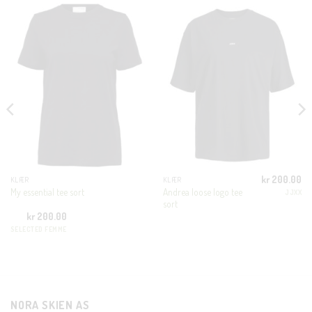
CLOSE
THIS
MODUL
KUNDEKLUBB
En liten velkomstgave til deg! ❤️
Bli en del av Nora-familien i dag. Som medlem får du 10%
rabatt på din første handel og eksklusive fordeler rett i lomma.
kr
200.00
KLÆR
KLÆR
Andrea loose logo tee
My essential tee sort
JJXX
JA, HENT MIN RABATTKODE!
sort
kr
200.00
SELECTED FEMME
Nei takk, Jeg er ikke interessert
NORA SKIEN AS