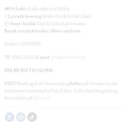
🚛
Fri frakt
på alle ordre over 699 kr.
⚡
Lynrask levering
direkte fra vår butikk i Skien.
📦
Hent i butikk
(Click & Collect) på Arkaden.
Besøk oss på Arkaden i Skien sentrum
Bruene 1, 3724 SKIEN
Tlf
: 908 03 222 |
E-post
:
post@noraskien.no
ORG.NR 820 733 142 MVA
PSST!
Besøk også vår herreavdeling
Duttes
på Arkaden for det
beste innen herremote fra Only & Sons, !Solid, Mads Nørgaard og
Neuw Denim på
duttes.no