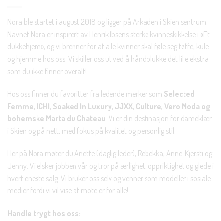
Nora ble startet i august 2018 og ligger på Arkaden i Skien sentrum.
Navnet Nora er inspirert av Henrik Ibsens sterke kvinneskikkelse i «Et
dukkehjem», og vi brenner for at alle kvinner skal føle seg tøffe, kule
og hjemme hos oss. Vi skiller oss ut ved å håndplukke det lille ekstra
som du ikke finner overalt!
Hos oss finner du favoritter fra ledende merker som
Selected
Femme, ICHI, Soaked In Luxury, JJXX, Culture, Vero Moda og
bohemske Marta du Chateau
. Vi er din destinasjon for dameklær
i Skien og på nett, med fokus på kvalitet og personlig stil.
Her på Nora møter du Anette (daglig leder), Rebekka, Anne-Kjersti og
Jenny. Vi elsker jobben vår og tror på ærlighet, oppriktighet og glede i
hvert eneste salg. Vi bruker oss selv og venner som modeller i sosiale
medier fordi vi vil vise at mote er for alle!
Handle trygt hos oss: