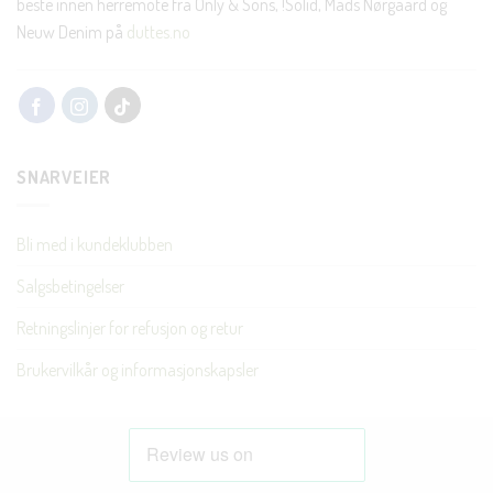
beste innen herremote fra Only & Sons, !Solid, Mads Nørgaard og
Neuw Denim på
duttes.no
SNARVEIER
Bli med i kundeklubben
Salgsbetingelser
Retningslinjer for refusjon og retur
Brukervilkår og informasjonskapsler