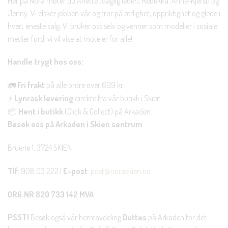
Her på Nora møter du Anette (daglig leder), Rebekka, Anne-Kjersti og
Jenny. Vi elsker jobben vår og tror på ærlighet, oppriktighet og glede i
hvert eneste salg. Vi bruker oss selv og venner som modeller i sosiale
medier fordi vi vil vise at mote er for alle!
Handle trygt hos oss:
🚛
Fri frakt
på alle ordre over 699 kr.
⚡
Lynrask levering
direkte fra vår butikk i Skien.
📦
Hent i butikk
(Click & Collect) på Arkaden.
Besøk oss på Arkaden i Skien sentrum
Bruene 1, 3724 SKIEN
Tlf
: 908 03 222 |
E-post
:
post@noraskien.no
ORG.NR 820 733 142 MVA
PSST!
Besøk også vår herreavdeling
Duttes
på Arkaden for det