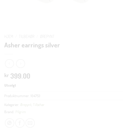
HJEM
/
TILBEHØR
/
ØREPYNT
Asher earrings silver
399.00
kr
Utsolgt
Produktnummer:
104753
Kategorier:
Ørepynt
,
Tilbehør
Brand:
Pilgrim