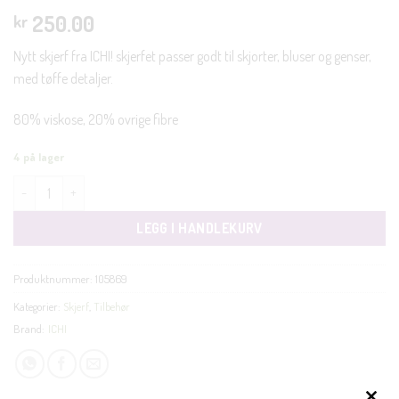
250.00
kr
Nytt skjerf fra ICHI! skjerfet passer godt til skjorter, bluser og genser,
med tøffe detaljer.
80% viskose, 20% ovrige fibre
4 på lager
Beate scarf antall
LEGG I HANDLEKURV
Produktnummer:
105869
Kategorier:
Skjerf
,
Tilbehør
Brand:
ICHI