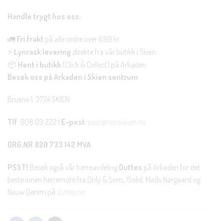
Handle trygt hos oss:
🚛
Fri frakt
på alle ordre over 699 kr.
⚡
Lynrask levering
direkte fra vår butikk i Skien.
📦
Hent i butikk
(Click & Collect) på Arkaden.
Besøk oss på Arkaden i Skien sentrum
Bruene 1, 3724 SKIEN
Tlf
: 908 03 222 |
E-post
:
post@noraskien.no
ORG.NR 820 733 142 MVA
PSST!
Besøk også vår herreavdeling
Duttes
på Arkaden for det
beste innen herremote fra Only & Sons, !Solid, Mads Nørgaard og
Neuw Denim på
duttes.no