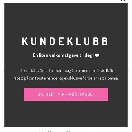
CLO
THI
RELATERTE PRODUKTER
MOD
KUNDEKLUBB
En liten velkomstgave til deg! ❤️
Bli en del av Nora-familien i dag. Som medlem får du 10%
rabatt på din første handel og eksklusive fordeler rett i lomma.
JA, HENT MIN RABATTKODE!
kr
499.00
kr
59.00
SOLBRILLER
ARMBÅND
Pauline blå
INDIE bracelet purple
DRØM
PILGRIM