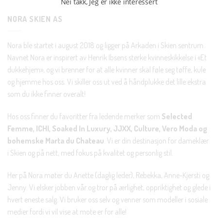
Nei takk, Jeg er ikke interessert
NORA SKIEN AS
Nora ble startet i august 2018 og ligger på Arkaden i Skien sentrum.
Navnet Nora er inspirert av Henrik Ibsens sterke kvinneskikkelse i «Et
dukkehjem», og vi brenner for at alle kvinner skal føle seg tøffe, kule
og hjemme hos oss. Vi skiller oss ut ved å håndplukke det lille ekstra
som du ikke finner overalt!
Hos oss finner du favoritter fra ledende merker som
Selected
Femme, ICHI, Soaked In Luxury, JJXX, Culture, Vero Moda og
bohemske Marta du Chateau
. Vi er din destinasjon for dameklær
i Skien og på nett, med fokus på kvalitet og personlig stil.
Her på Nora møter du Anette (daglig leder), Rebekka, Anne-Kjersti og
Jenny. Vi elsker jobben vår og tror på ærlighet, oppriktighet og glede i
hvert eneste salg. Vi bruker oss selv og venner som modeller i sosiale
medier fordi vi vil vise at mote er for alle!