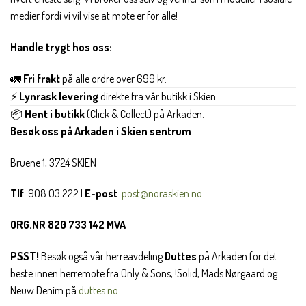
medier fordi vi vil vise at mote er for alle!
Handle trygt hos oss:
🚛
Fri frakt
på alle ordre over 699 kr.
⚡
Lynrask levering
direkte fra vår butikk i Skien.
📦
Hent i butikk
(Click & Collect) på Arkaden.
Besøk oss på Arkaden i Skien sentrum
Bruene 1, 3724 SKIEN
Tlf
: 908 03 222 |
E-post
:
post@noraskien.no
ORG.NR 820 733 142 MVA
PSST!
Besøk også vår herreavdeling
Duttes
på Arkaden for det
beste innen herremote fra Only & Sons, !Solid, Mads Nørgaard og
Neuw Denim på
duttes.no