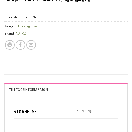
Produktnummer:
I/A
Kategori:
Uncategorized
Brand:
NA-KD
CL
THI
TILLEGGSINFORMASJON
MO
KUNDEKLUBB
STØRRELSE
40, 36, 38
En liten velkomstgave til deg! ❤️