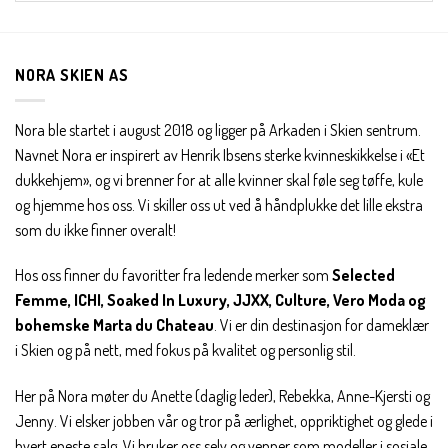
Bli en del av Nora-familien i dag. Som medlem får du 10%
rabatt på din første handel og eksklusive fordeler rett i lomma.
NORA SKIEN AS
JA, HENT MIN RABATTKODE!
Nora ble startet i august 2018 og ligger på Arkaden i Skien sentrum.
Navnet Nora er inspirert av Henrik Ibsens sterke kvinneskikkelse i «Et
dukkehjem», og vi brenner for at alle kvinner skal føle seg tøffe, kule
og hjemme hos oss. Vi skiller oss ut ved å håndplukke det lille ekstra
som du ikke finner overalt!
Nei takk, Jeg er ikke interessert
Hos oss finner du favoritter fra ledende merker som
Selected
Femme, ICHI, Soaked In Luxury, JJXX, Culture, Vero Moda og
bohemske Marta du Chateau
. Vi er din destinasjon for dameklær
i Skien og på nett, med fokus på kvalitet og personlig stil.
Her på Nora møter du Anette (daglig leder), Rebekka, Anne-Kjersti og
Jenny. Vi elsker jobben vår og tror på ærlighet, oppriktighet og glede i
hvert eneste salg. Vi bruker oss selv og venner som modeller i sosiale