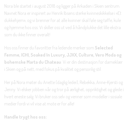
rabatt på din første handel og eksklusive fordeler rett i lomma.
Nora ble startet i august 2018 og ligger på Arkaden i Skien sentrum.
Navnet Nora er inspirert av Henrik Ibsens sterke kvinneskikkelse i «Et
JA, HENT MIN RABATTKODE!
dukkehjem», og vi brenner for at alle kvinner skal føle seg tøffe, kule
og hjemme hos oss. Vi skiller oss ut ved å håndplukke det lille ekstra
som du ikke finner overalt!
Hos oss finner du favoritter fra ledende merker som
Selected
Nei takk, Jeg er ikke interessert
Femme, ICHI, Soaked In Luxury, JJXX, Culture, Vero Moda og
bohemske Marta du Chateau
. Vi er din destinasjon for dameklær
i Skien og på nett, med fokus på kvalitet og personlig stil.
Her på Nora møter du Anette (daglig leder), Rebekka, Anne-Kjersti og
Jenny. Vi elsker jobben vår og tror på ærlighet, oppriktighet og glede i
hvert eneste salg. Vi bruker oss selv og venner som modeller i sosiale
medier fordi vi vil vise at mote er for alle!
Handle trygt hos oss: