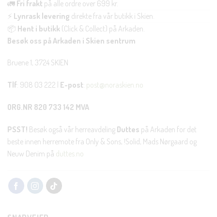
🚛
Fri frakt
på alle ordre over 699 kr.
⚡
Lynrask levering
direkte fra vår butikk i Skien.
📦
Hent i butikk
(Click & Collect) på Arkaden.
Besøk oss på Arkaden i Skien sentrum
Bruene 1, 3724 SKIEN
Tlf
: 908 03 222 |
E-post
:
post@noraskien.no
ORG.NR 820 733 142 MVA
PSST!
Besøk også vår herreavdeling
Duttes
på Arkaden for det
beste innen herremote fra Only & Sons, !Solid, Mads Nørgaard og
Neuw Denim på
duttes.no