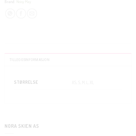
Brand:
Noisy May
TILLEGGSINFORMASJON
CLOS
THIS
STØRRELSE
XS, S, M, L, XL
MODU
KUNDEKLUBB
En liten velkomstgave til deg! ❤️
NORA SKIEN AS
Bli en del av Nora-familien i dag. Som medlem får du 10%