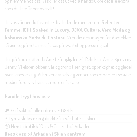
og hjemme hos oss. Vi skiller oss ut ved å håndplukke det lille ekstra
som du ikke finner overalt!
Hos oss finner du favoritter fra ledende merker som
Selected
Femme, ICHI, Soaked In Luxury, JJXX, Culture, Vero Moda og
bohemske Marta du Chateau
. Vi er din destinasjon for dameklær
i Skien og på nett, med fokus på kvalitet og personlig stil.
Her på Nora møter du Anette (daglig leder), Rebekka, Anne-Kjersti og
Jenny. Vi elsker jobben vår og tror på ærlighet, oppriktighet og glede i
hvert eneste salg. Vi bruker oss selv og venner som modeller i sosiale
medier fordi vi vil vise at mote er for alle!
Handle trygt hos oss:
🚛
Fri frakt
på alle ordre over 699 kr.
⚡
Lynrask levering
direkte fra vår butikk i Skien.
📦
Hent i butikk
(Click & Collect) på Arkaden.
Besøk oss på Arkaden i Skien sentrum