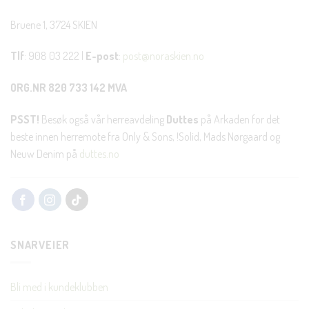
Bruene 1, 3724 SKIEN
Tlf
: 908 03 222 |
E-post
:
post@noraskien.no
ORG.NR 820 733 142 MVA
PSST!
Besøk også vår herreavdeling
Duttes
på Arkaden for det
beste innen herremote fra Only & Sons, !Solid, Mads Nørgaard og
Neuw Denim på
duttes.no
SNARVEIER
Bli med i kundeklubben