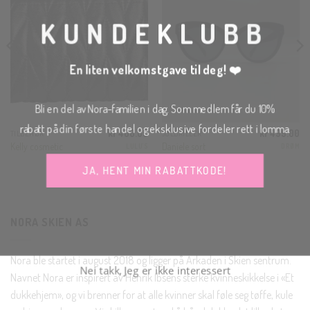
MO
KUNDEKLUBB
En liten velkomstgave til deg! ❤️
Bli en del av Nora-familien i dag. Som medlem får du 10%
rabatt på din første handel og eksklusive fordeler rett i lomma.
kr
400.00
kr
499.00
TILBEHØR
SOLBRILLER
Kelly cosmetic
Daniele sort
LULU'S
DRØM
JA, HENT MIN RABATTKODE!
NORA SKIEN AS
Nei takk, Jeg er ikke interessert
Nora ble startet i august 2018 og ligger på Arkaden i Skien sentrum.
Navnet Nora er inspirert av Henrik Ibsens sterke kvinneskikkelse i «Et
dukkehjem», og vi brenner for at alle kvinner skal føle seg tøffe, kule