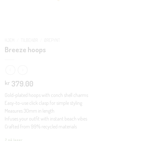
HJEM
/
TILBEHØR
/
ØREPYNT
Breeze hoops
379.00
kr
Gold-plated hoops with conch shell charms
Easy-to-use click clasp for simple styling
Measures 30mm in length
Infuses your outfit with instant beach vibes
Crafted from 99% recycled materials
2 på lager