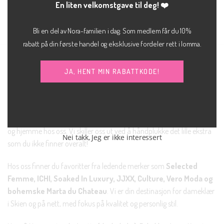
En liten velkomstgave til deg! ❤️
kr
499.00
kr
499.00
SOLBRILLER
SOLBRILLER
Pauline sort
Pauline blå
DRØM
DRØM
Bli en del av Nora-familien i dag. Som medlem får du 10%
rabatt på din første handel og eksklusive fordeler rett i lomma.
NORA SKIEN AS
JA, HENT MIN RABATTKODE!
Nora ble startet i august 2018 og ligger på Arkaden i Skien sentrum.
Navnet Nora er inspirert av Henrik Ibsens sterke kvinneskikkelse i «Et
dukkehjem», og vi brenner for at alle kvinner skal føle seg tøffe, kule
og hjemme hos oss. Vi skiller oss ut ved å håndplukke det lille ekstra
Nei takk, Jeg er ikke interessert
som du ikke finner overalt!
Hos oss finner du favoritter fra ledende merker som
Selected
Femme, ICHI, Soaked In Luxury, JJXX, Culture, Vero Moda og
bohemske Marta du Chateau
. Vi er din destinasjon for dameklær
i Skien og på nett, med fokus på kvalitet og personlig stil.