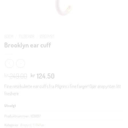
HJEM
/
TILBEHØR
/
ØREPYNT
Brooklyn ear cuff
Opprinnelig
Nåværende
249.00
124.50
kr
kr
pris
pris
Fine resirkulerte ear cuffs fra Pilgrim i fine farger! Gjør ørepynten litt
var:
er:
freshere
kr 249.00.
kr 124.50.
Utsolgt
Produktnummer:
103097
Kategorier:
Ørepynt
,
Tilbehør