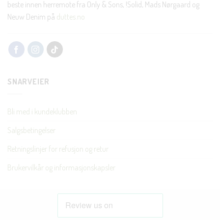
beste innen herremote fra Only & Sons, !Solid, Mads Nørgaard og
Neuw Denim på
duttes.no
SNARVEIER
Bli med i kundeklubben
Salgsbetingelser
Retningslinjer for refusjon og retur
Brukervilkår og informasjonskapsler