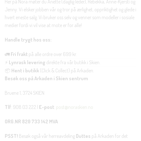
Her på Nora møter du Anette (daglig leder), Rebekka, Anne-Kjersti og
Jenny. Vi elsker jobben vår og tror på ærlighet, oppriktighet og glede i
hvert eneste salg. Vi bruker oss selv og venner som modeller i sosiale
medier fordi vi vil vise at mote er for alle!
Handle trygt hos oss:
🚛
Fri frakt
på alle ordre over 699 kr.
⚡
Lynrask levering
direkte fra vår butikk i Skien.
📦
Hent i butikk
(Click & Collect) på Arkaden.
Besøk oss på Arkaden i Skien sentrum
Bruene 1, 3724 SKIEN
Tlf
: 908 03 222 |
E-post
:
post@noraskien.no
ORG.NR 820 733 142 MVA
PSST!
Besøk også vår herreavdeling
Duttes
på Arkaden for det