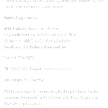
hvert eneste salg. Vi bruker oss selv og venner som modeller i sosiale
medier fordi vi vil vise at mote er for alle!
Handle trygt hos oss:
🚛
Fri frakt
på alle ordre over 699 kr.
⚡
Lynrask levering
direkte fra vår butikk i Skien.
📦
Hent i butikk
(Click & Collect) på Arkaden.
Besøk oss på Arkaden i Skien sentrum
Bruene 1, 3724 SKIEN
Tlf
: 908 03 222 |
E-post
:
post@noraskien.no
ORG.NR 820 733 142 MVA
PSST!
Besøk også vår herreavdeling
Duttes
på Arkaden for det
beste innen herremote fra Only & Sons, !Solid, Mads Nørgaard og
Neuw Denim på
duttes.no