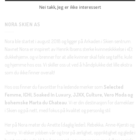
Nei takk, Jeg er ikke interessert
NORA SKIEN AS
Nora ble startet i august 2018 og ligger på Arkaden i Skien sentrum.
Navnet Nora er inspirert av Henrik Ibsens sterke kvinneskikkelse i «Et
dukkehjem», og vi brenner for at alle kvinner skal føle seg tøffe, kule
og hjemme hos oss. Vi skiller oss ut ved å håndplukke det lille ekstra
som du ikke finner overalt!
Hos oss finner du favoritter fra ledende merker som
Selected
Femme, ICHI, Soaked In Luxury, JJXX, Culture, Vero Moda og
bohemske Marta du Chateau
. Vi er din destinasjon for dameklær
i Skien og på nett, med fokus på kvalitet og personlig stil.
Her på Nora møter du Anette (daglig leder), Rebekka, Anne-Kjersti og
Jenny. Vi elsker jobben vår og tror på ærlighet, oppriktighet og glede i