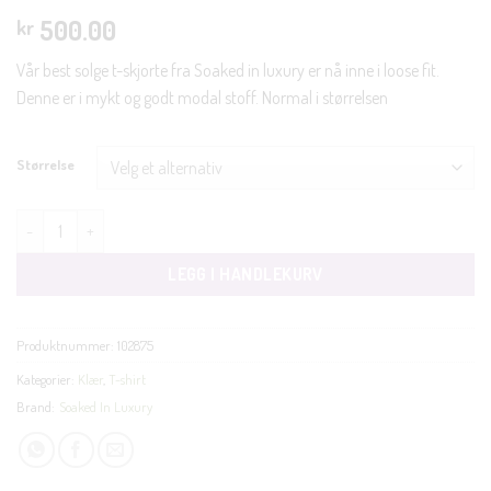
500.00
kr
Vår best solge t-skjorte fra Soaked in luxury er nå inne i loose fit.
Denne er i mykt og godt modal stoff. Normal i størrelsen
Størrelse
Columbine loose fit tee sort antall
LEGG I HANDLEKURV
Produktnummer:
102875
Kategorier:
Klær
,
T-shirt
Brand:
Soaked In Luxury