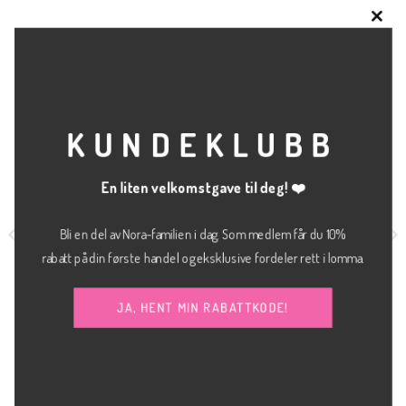
CLO
THI
RELATERTE PRODUKTER
MOD
KUNDEKLUBB
En liten velkomstgave til deg! ❤️
Bli en del av Nora-familien i dag. Som medlem får du 10%
rabatt på din første handel og eksklusive fordeler rett i lomma.
JA, HENT MIN RABATTKODE!
kr
800.00
BUKSE
KLÆR
Lexi bukse
Johane skirt
ICHI
kr
700.00
SOAKED IN LUXURY