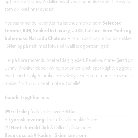
og hjemme hos oss. Vi skiller oss ut ved å håndplukke det lille ekstra
som du ikke finner overalt!
Hos oss finner du favoritter fra ledende merker som
Selected
Femme, ICHI, Soaked In Luxury, JJXX, Culture, Vero Moda og
bohemske Marta du Chateau
. Vi er din destinasjon for dameklær
i Skien og på nett, med fokus på kvalitet og personlig stil.
Her på Nora møter du Anette (daglig leder), Rebekka, Anne-Kjersti og
Jenny. Vi elsker jobben vår og tror på ærlighet, oppriktighet og glede i
hvert eneste salg. Vi bruker oss selv og venner som modeller i sosiale
medier fordi vi vil vise at mote er for alle!
Handle trygt hos oss:
🚛
Fri frakt
på alle ordre over 699 kr.
⚡
Lynrask levering
direkte fra vår butikk i Skien.
📦
Hent i butikk
(Click & Collect) på Arkaden.
Besøk oss på Arkaden i Skien sentrum