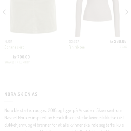
MODU
KUNDEKLUBB
En liten velkomstgave til deg! ❤️
kr
300.00
KLÆR
GENSER
Bli en del av Nora-familien i dag. Som medlem får du 10%
Johane skirt
Fan rib tee
JJXX
rabatt på din første handel og eksklusive fordeler rett i lomma.
kr
700.00
SOAKED IN LUXURY
JA, HENT MIN RABATTKODE!
NORA SKIEN AS
Nei takk, Jeg er ikke interessert
Nora ble startet i august 2018 og ligger på Arkaden i Skien sentrum.
Navnet Nora er inspirert av Henrik Ibsens sterke kvinneskikkelse i «Et
dukkehjem», og vi brenner for at alle kvinner skal føle seg tøffe, kule