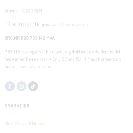
Bruene 1, 3724 SKIEN
Tlf
: 908 03 222 |
E-post
:
post@noraskien.no
ORG.NR 820 733 142 MVA
PSST!
Besøk også vår herreavdeling
Duttes
på Arkaden for det
beste innen herremote fra Only & Sons, !Solid, Mads Nørgaard og
Neuw Denim på
duttes.no
SNARVEIER
Bli med i kundeklubben