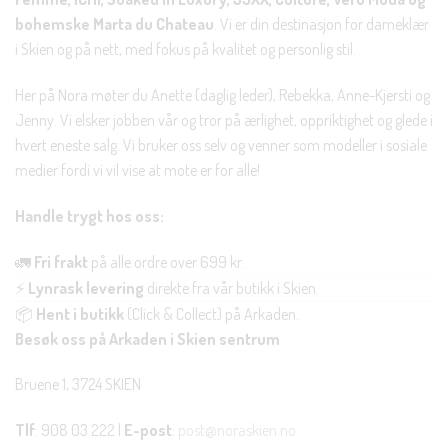
bohemske Marta du Chateau
. Vi er din destinasjon for dameklær
i Skien og på nett, med fokus på kvalitet og personlig stil.
Her på Nora møter du Anette (daglig leder), Rebekka, Anne-Kjersti og
Jenny. Vi elsker jobben vår og tror på ærlighet, oppriktighet og glede i
hvert eneste salg. Vi bruker oss selv og venner som modeller i sosiale
medier fordi vi vil vise at mote er for alle!
Handle trygt hos oss:
🚛
Fri frakt
på alle ordre over 699 kr.
⚡
Lynrask levering
direkte fra vår butikk i Skien.
📦
Hent i butikk
(Click & Collect) på Arkaden.
Besøk oss på Arkaden i Skien sentrum
Bruene 1, 3724 SKIEN
Tlf
: 908 03 222 |
E-post
:
post@noraskien.no