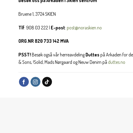
Besøk oss på Arkaden i Skien sentrum
Bruene 1, 3724 SKIEN
Tlf
: 908 03 222 |
E-post
:
post@noraskien.no
ORG.NR 820 733 142 MVA
PSST!
Besøk også vår herreavdeling
Duttes
på Arkaden for de
& Sons, !Solid, Mads Nørgaard og Neuw Denim på
duttes.no