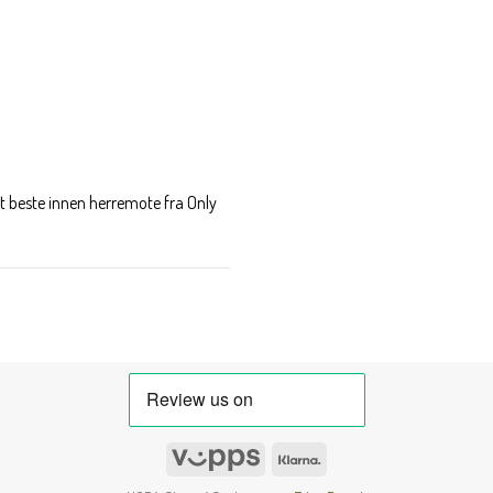
t beste innen herremote fra Only
Vipps
Klarna