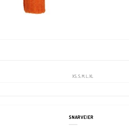
KUNDEKLUBB
En liten velkomstgave til deg! ❤️
Bli en del av Nora-familien i dag. Som medlem får du 10% rabatt på din
XS, S, M, L, XL
første handel og eksklusive fordeler rett i lomma.
JA, HENT MIN RABATTKODE!
SNARVEIER