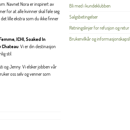
rum. Navnet Nora er inspirert av
Bli med i kundeklubben
er for at alle kvinner skal føle seg
Nei takk, Jeg er ikke interessert
Salgsbetingelser
det lille ekstra som du ikke finner
Retningslinjer for refusjon og retur
Brukervilkår og informasjonskapsl
Femme, ICHI, Soaked In
u Chateau
. Vi er din destinasjon
ig stil.
ti og Jenny. Vi elsker jobben vår
 bruker oss selv og venner som