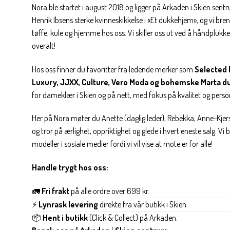
Nora ble startet i august 2018 og ligger på Arkaden i Skien sent
Henrik Ibsens sterke kvinneskikkelse i «Et dukkehjem», og vi brenn
tøffe, kule og hjemme hos oss. Vi skiller oss ut ved å håndplukke 
overalt!
Hos oss finner du favoritter fra ledende merker som
Selected 
Luxury, JJXX, Culture, Vero Moda og bohemske Marta d
for dameklær i Skien og på nett, med fokus på kvalitet og personl
Her på Nora møter du Anette (daglig leder), Rebekka, Anne-Kjers
og tror på ærlighet, oppriktighet og glede i hvert eneste salg. Vi
modeller i sosiale medier fordi vi vil vise at mote er for alle!
Handle trygt hos oss:
🚛
Fri frakt
på alle ordre over 699 kr.
⚡
Lynrask levering
direkte fra vår butikk i Skien.
📦
Hent i butikk
(Click & Collect) på Arkaden.