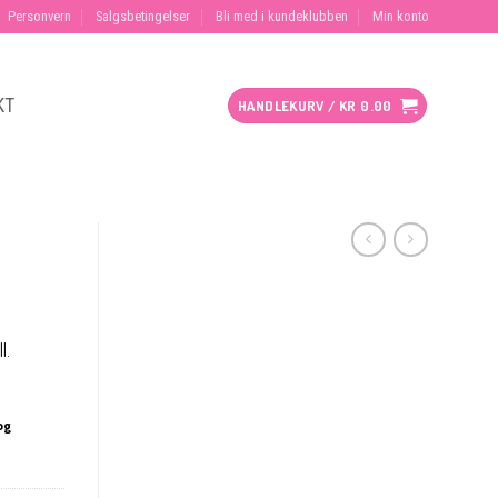
Personvern
Salgsbetingelser
Bli med i kundeklubben
Min konto
KT
HANDLEKURV /
KR
0.00
l.
og