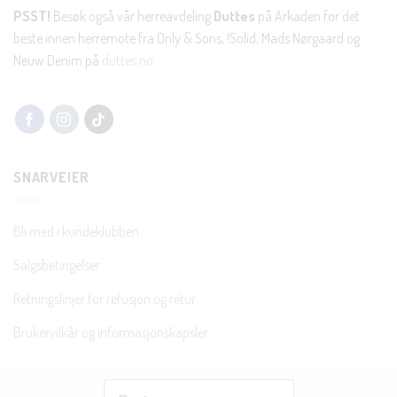
PSST!
Besøk også vår herreavdeling
Duttes
på Arkaden for det
beste innen herremote fra Only & Sons, !Solid, Mads Nørgaard og
Neuw Denim på
duttes.no
SNARVEIER
Bli med i kundeklubben
Salgsbetingelser
Retningslinjer for refusjon og retur
Brukervilkår og informasjonskapsler