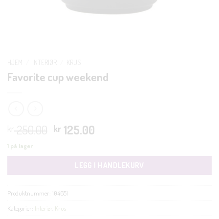
HJEM
/
INTERIØR
/
KRUS
Favorite cup weekend
Opprinnelig
Nåværende
250.00
125.00
kr
kr
pris
pris
1 på lager
var:
er:
kr 250.00.
kr 125.00.
LEGG I HANDLEKURV
Produktnummer:
104651
Kategorier:
Interiør
,
Krus