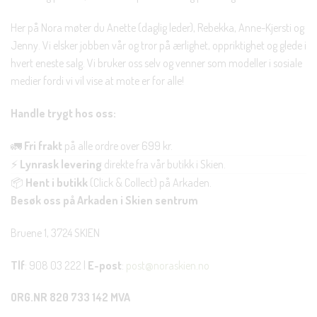
Her på Nora møter du Anette (daglig leder), Rebekka, Anne-Kjersti og
Jenny. Vi elsker jobben vår og tror på ærlighet, oppriktighet og glede i
hvert eneste salg. Vi bruker oss selv og venner som modeller i sosiale
medier fordi vi vil vise at mote er for alle!
Handle trygt hos oss:
🚛
Fri frakt
på alle ordre over 699 kr.
⚡
Lynrask levering
direkte fra vår butikk i Skien.
📦
Hent i butikk
(Click & Collect) på Arkaden.
Besøk oss på Arkaden i Skien sentrum
Bruene 1, 3724 SKIEN
Tlf
: 908 03 222 |
E-post
:
post@noraskien.no
ORG.NR 820 733 142 MVA