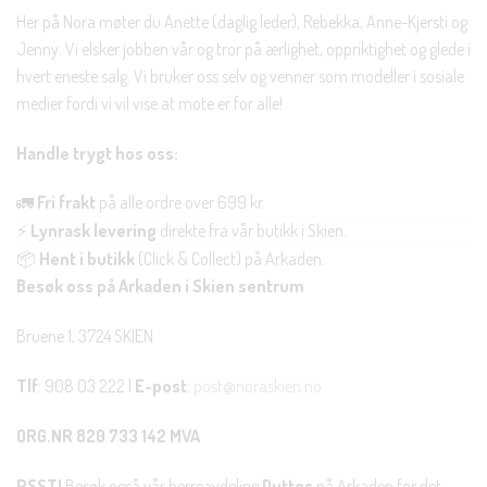
Her på Nora møter du Anette (daglig leder), Rebekka, Anne-Kjersti og
Jenny. Vi elsker jobben vår og tror på ærlighet, oppriktighet og glede i
hvert eneste salg. Vi bruker oss selv og venner som modeller i sosiale
medier fordi vi vil vise at mote er for alle!
Handle trygt hos oss:
🚛
Fri frakt
på alle ordre over 699 kr.
⚡
Lynrask levering
direkte fra vår butikk i Skien.
📦
Hent i butikk
(Click & Collect) på Arkaden.
Besøk oss på Arkaden i Skien sentrum
Bruene 1, 3724 SKIEN
Tlf
: 908 03 222 |
E-post
:
post@noraskien.no
ORG.NR 820 733 142 MVA
PSST!
Besøk også vår herreavdeling
Duttes
på Arkaden for det