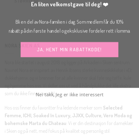
STØRRELSE
S, M, L
En liten velkomstgave til deg! ❤️
Bli en del av Nora-familien i dag. Som medlem får du 10%
rabatt på din første handel og eksklusive fordeler rett i lomma.
NORA SKIEN AS
JA, HENT MIN RABATTKODE!
Nora ble startet i august 2018 og ligger på Arkaden i Skien sentrum.
Navnet Nora er inspirert av Henrik Ibsens sterke kvinneskikkelse i «Et
dukkehjem», og vi brenner for at alle kvinner skal føle seg tøffe, kule
og hjemme hos oss. Vi skiller oss ut ved å håndplukke det lille ekstra
Nei takk, Jeg er ikke interessert
som du ikke finner overalt!
Hos oss finner du favoritter fra ledende merker som
Selected
Femme, ICHI, Soaked In Luxury, JJXX, Culture, Vero Moda og
bohemske Marta du Chateau
. Vi er din destinasjon for dameklær
i Skien og på nett, med fokus på kvalitet og personlig stil.