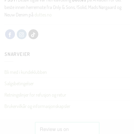
beste innen herremote fra Only & Sons, !Solid, Mads Nørgaard og
Neuw Denim på
duttes.no
SNARVEIER
Bli med i kundeklubben
Salgsbetingelser
Retningslinjer for refusjon og retur
Brukervilkår og informasjonskapsler