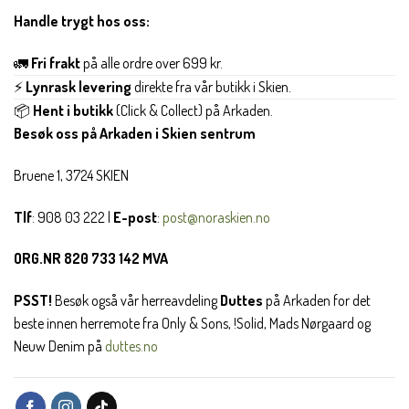
Handle trygt hos oss:
🚛
Fri frakt
på alle ordre over 699 kr.
⚡
Lynrask levering
direkte fra vår butikk i Skien.
📦
Hent i butikk
(Click & Collect) på Arkaden.
Besøk oss på Arkaden i Skien sentrum
Bruene 1, 3724 SKIEN
Tlf
: 908 03 222 |
E-post
:
post@noraskien.no
ORG.NR 820 733 142 MVA
PSST!
Besøk også vår herreavdeling
Duttes
på Arkaden for det
beste innen herremote fra Only & Sons, !Solid, Mads Nørgaard og
Neuw Denim på
duttes.no