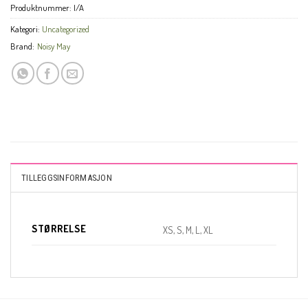
Produktnummer:
I/A
Kategori:
Uncategorized
Brand:
Noisy May
CLO
TILLEGGSINFORMASJON
THI
MOD
STØRRELSE
XS, S, M, L, XL
KUNDEKLUBB
En liten velkomstgave til deg! ❤️