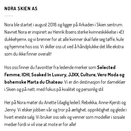
Bli en del av Nora-familien i dag. Som medlem får du 10%
NORA SKIEN AS
rabatt på din første handel og eksklusive fordeler rett i lomma.
Nora ble startet i august 2018 og ligger på Arkaden i Skien sentrum.
JA, HENT MIN RABATTKODE!
Navnet Nora er inspirert av Henrik Ibsens sterke kvinneskikkelse i «Et
dukkehjem», og vi brenner for at alle kvinner skal føle seg tøffe, kule
og hjemme hos oss. Vi skiller oss ut ved å håndplukke det lille ekstra
som du ikke finner overalt!
Nei takk, Jeg er ikke interessert
Hos oss finner du favoritter fra ledende merker som
Selected
Femme, ICHI, Soaked In Luxury, JJXX, Culture, Vero Moda og
bohemske Marta du Chateau
. Vi er din destinasjon for dameklær
i Skien og på nett, med fokus på kvalitet og personlig stil.
Her på Nora møter du Anette (daglig leder), Rebekka, Anne-Kjersti og
Jenny. Vi elsker jobben vår og tror på ærlighet, oppriktighet og glede i
hvert eneste salg. Vi bruker oss selv og venner som modeller i sosiale
medier fordi vi vil vise at mote er for alle!