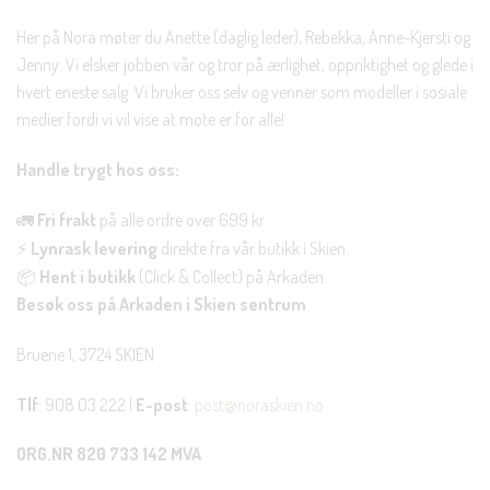
Her på Nora møter du Anette (daglig leder), Rebekka, Anne-Kjersti og
Jenny. Vi elsker jobben vår og tror på ærlighet, oppriktighet og glede i
hvert eneste salg. Vi bruker oss selv og venner som modeller i sosiale
medier fordi vi vil vise at mote er for alle!
Handle trygt hos oss:
🚛
Fri frakt
på alle ordre over 699 kr.
⚡
Lynrask levering
direkte fra vår butikk i Skien.
📦
Hent i butikk
(Click & Collect) på Arkaden.
Besøk oss på Arkaden i Skien sentrum
Bruene 1, 3724 SKIEN
Tlf
: 908 03 222 |
E-post
:
post@noraskien.no
ORG.NR 820 733 142 MVA