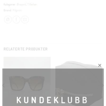
Kategorier:
Ørepynt
,
Tilbehør
Brand:
Pilgrim
RELATERTE PRODUKTER
CLOSE
THIS
MODUL
KUNDEKLUBB