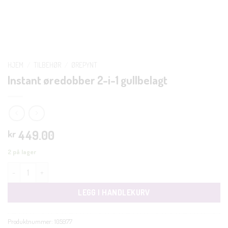
HJEM
/
TILBEHØR
/
ØREPYNT
Instant øredobber 2-i-1 gullbelagt
449.00
kr
2 på lager
Instant øredobber 2-i-1 gullbelagt antall
LEGG I HANDLEKURV
Produktnummer:
105977