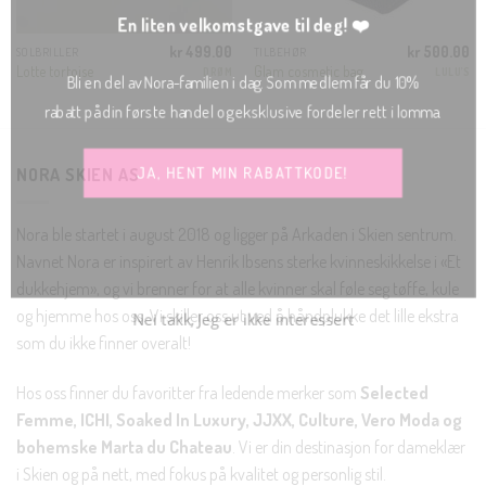
En liten velkomstgave til deg! ❤️
kr
499.00
kr
500.00
SOLBRILLER
TILBEHØR
Lotte tortoise
Glam cosmetic bag
DRØM
LULU'S
Bli en del av Nora-familien i dag. Som medlem får du 10%
rabatt på din første handel og eksklusive fordeler rett i lomma.
JA, HENT MIN RABATTKODE!
NORA SKIEN AS
Nora ble startet i august 2018 og ligger på Arkaden i Skien sentrum.
Navnet Nora er inspirert av Henrik Ibsens sterke kvinneskikkelse i «Et
dukkehjem», og vi brenner for at alle kvinner skal føle seg tøffe, kule
Nei takk, Jeg er ikke interessert
og hjemme hos oss. Vi skiller oss ut ved å håndplukke det lille ekstra
som du ikke finner overalt!
Hos oss finner du favoritter fra ledende merker som
Selected
Femme, ICHI, Soaked In Luxury, JJXX, Culture, Vero Moda og
bohemske Marta du Chateau
. Vi er din destinasjon for dameklær
i Skien og på nett, med fokus på kvalitet og personlig stil.