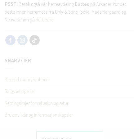
PSST!
Besøk også vår herreavdeling
Duttes
på Arkaden for det
beste innen herremote fra Only & Sons, !Solid, Mads Nørgaard og
Neuw Denim på
duttes.no
SNARVEIER
Bli med i kundeklubben
Salgsbetingelser
Retningslinjer for refusjon og retur
Brukervilkår og informasjonskapsler