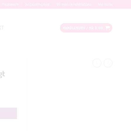
Personvern
Salgsbetingelser
Bli med i kundeklubben
Min konto
KT
HANDLEKURV /
KR
0.00
gt