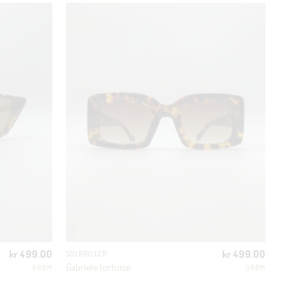
CLOSE
THIS
MODULE
kr
499.00
kr
499.00
SOLBRILLER
Gabriele tortoise
DRØM
DRØM