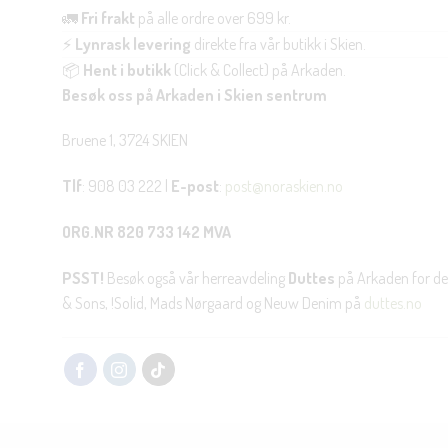
🚛
Fri frakt
på alle ordre over 699 kr.
⚡
Lynrask levering
direkte fra vår butikk i Skien.
📦
Hent i butikk
(Click & Collect) på Arkaden.
Besøk oss på Arkaden i Skien sentrum
Bruene 1, 3724 SKIEN
Tlf
: 908 03 222 |
E-post
:
post@noraskien.no
ORG.NR 820 733 142 MVA
PSST!
Besøk også vår herreavdeling
Duttes
på Arkaden for de
& Sons, !Solid, Mads Nørgaard og Neuw Denim på
duttes.no