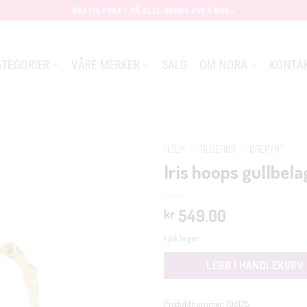
GRATIS FRAKT PÅ ALLE ORDRE OVER 699,-
ATEGORIER
VÅRE MERKER
SALG
OM NORA
KONTA
HJEM
/
TILBEHØR
/
ØREPYNT
Iris hoops gullbela
549.00
kr
1 på lager
LEGG I HANDLEKURV
Produktnummer:
106175