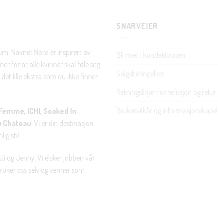
SNARVEIER
Nei takk, Jeg er ikke interessert
rum. Navnet Nora er inspirert av
Bli med i kundeklubben
er for at alle kvinner skal føle seg
Salgsbetingelser
det lille ekstra som du ikke finner
Retningslinjer for refusjon og retur
Brukervilkår og informasjonskapsl
Femme, ICHI, Soaked In
u Chateau
. Vi er din destinasjon
ig stil.
ti og Jenny. Vi elsker jobben vår
 bruker oss selv og venner som