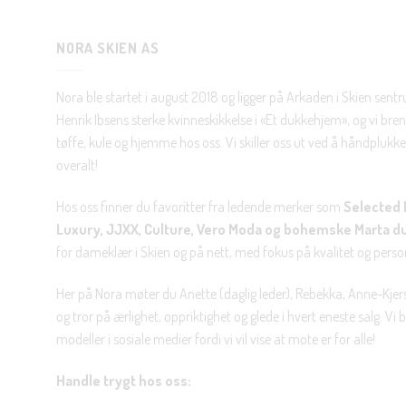
NORA SKIEN AS
Nora ble startet i august 2018 og ligger på Arkaden i Skien sent
Henrik Ibsens sterke kvinneskikkelse i «Et dukkehjem», og vi brenn
tøffe, kule og hjemme hos oss. Vi skiller oss ut ved å håndplukke 
overalt!
Hos oss finner du favoritter fra ledende merker som
Selected 
Luxury, JJXX, Culture, Vero Moda og bohemske Marta d
for dameklær i Skien og på nett, med fokus på kvalitet og personl
Her på Nora møter du Anette (daglig leder), Rebekka, Anne-Kjers
og tror på ærlighet, oppriktighet og glede i hvert eneste salg. Vi
modeller i sosiale medier fordi vi vil vise at mote er for alle!
Handle trygt hos oss: