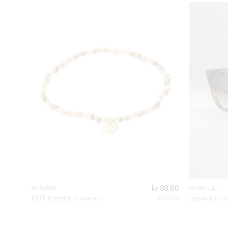
499.00
kr
89.00
ARMBÅND
SOLBRILLER
INDIE bracelet brown mix
Leona tortoi
DRØM
PILGRIM