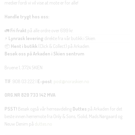
medier fordi vi vil vise at mote er for alle!
Handle trygt hos oss:
🚛
Fri frakt
på alle ordre over 699 kr.
⚡
Lynrask levering
direkte fra vår butikk i Skien.
📦
Hent i butikk
(Click & Collect) på Arkaden.
Besøk oss på Arkaden i Skien sentrum
Bruene 1, 3724 SKIEN
Tlf
: 908 03 222 |
E-post
:
post@noraskien.no
ORG.NR 820 733 142 MVA
PSST!
Besøk også vår herreavdeling
Duttes
på Arkaden for det
beste innen herremote fra Only & Sons, !Solid, Mads Nørgaard og
Neuw Denim på
duttes.no