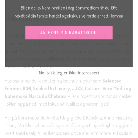
Bli en del av Nora-familien i dag. Som medlem får du 10%
rabatt på din første handel og eksklusive fordeler rett i lomma.
NORA SKIEN AS
JA, HENT MIN RABATTKODE!
Nora ble startet i august 2018 og ligger på Arkaden i Skien sentrum.
Navnet Nora er inspirert av Henrik Ibsens sterke kvinneskikkelse i «Et
dukkehjem», og vi brenner for at alle kvinner skal føle seg tøffe, kule
og hjemme hos oss. Vi skiller oss ut ved å håndplukke det lille ekstra
som du ikke finner overalt!
Nei takk, Jeg er ikke interessert
Hos oss finner du favoritter fra ledende merker som
Selected
Femme, ICHI, Soaked In Luxury, JJXX, Culture, Vero Moda og
bohemske Marta du Chateau
. Vi er din destinasjon for dameklær
i Skien og på nett, med fokus på kvalitet og personlig stil.
Her på Nora møter du Anette (daglig leder), Rebekka, Anne-Kjersti og
Jenny. Vi elsker jobben vår og tror på ærlighet, oppriktighet og glede i
hvert eneste salg. Vi bruker oss selv og venner som modeller i sosiale