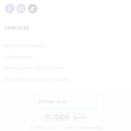
SNARVEIER
Bli med i kundeklubben
Salgsbetingelser
Retningslinjer for refusjon og retur
Brukervilkår og informasjonskapsler
Vipps
Klarna
© NORA Skien AS – Levert av
Edge Branding
.