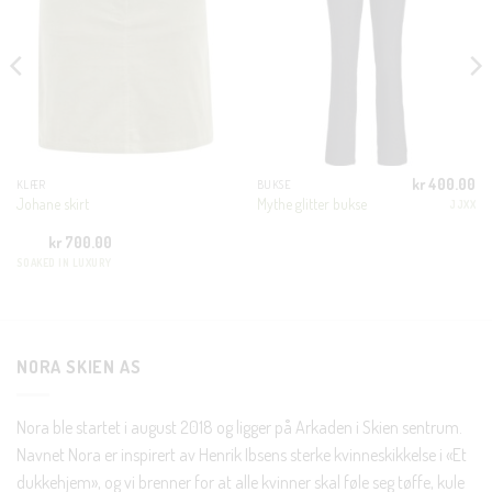
MODULE
KUNDEKLUBB
En liten velkomstgave til deg! ❤️
Bli en del av Nora-familien i dag. Som medlem får du 10%
kr
400.00
KLÆR
BUKSE
rabatt på din første handel og eksklusive fordeler rett i lomma.
Johane skirt
Mythe glitter bukse
JJXX
kr
700.00
JA, HENT MIN RABATTKODE!
SOAKED IN LUXURY
NORA SKIEN AS
Nei takk, Jeg er ikke interessert
Nora ble startet i august 2018 og ligger på Arkaden i Skien sentrum.
Navnet Nora er inspirert av Henrik Ibsens sterke kvinneskikkelse i «Et
dukkehjem», og vi brenner for at alle kvinner skal føle seg tøffe, kule