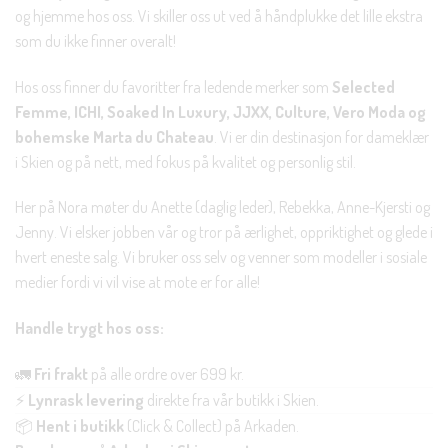
og hjemme hos oss. Vi skiller oss ut ved å håndplukke det lille ekstra
som du ikke finner overalt!
Hos oss finner du favoritter fra ledende merker som
Selected
Femme, ICHI, Soaked In Luxury, JJXX, Culture, Vero Moda og
bohemske Marta du Chateau
. Vi er din destinasjon for dameklær
i Skien og på nett, med fokus på kvalitet og personlig stil.
Her på Nora møter du Anette (daglig leder), Rebekka, Anne-Kjersti og
Jenny. Vi elsker jobben vår og tror på ærlighet, oppriktighet og glede i
hvert eneste salg. Vi bruker oss selv og venner som modeller i sosiale
medier fordi vi vil vise at mote er for alle!
Handle trygt hos oss:
🚛
Fri frakt
på alle ordre over 699 kr.
⚡
Lynrask levering
direkte fra vår butikk i Skien.
📦
Hent i butikk
(Click & Collect) på Arkaden.