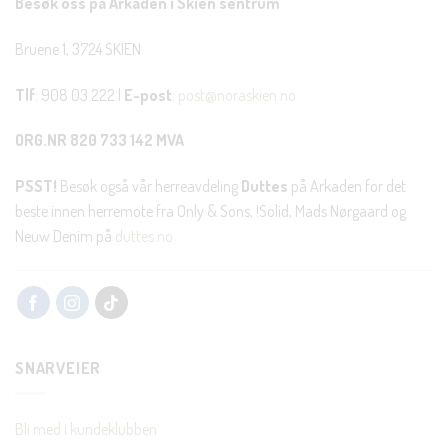
Besøk oss på Arkaden i Skien sentrum
Bruene 1, 3724 SKIEN
Tlf
: 908 03 222 |
E-post
:
post@noraskien.no
ORG.NR 820 733 142 MVA
PSST!
Besøk også vår herreavdeling
Duttes
på Arkaden for det
beste innen herremote fra Only & Sons, !Solid, Mads Nørgaard og
Neuw Denim på
duttes.no
SNARVEIER
Bli med i kundeklubben