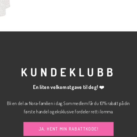
KUNDEKLUBB
En liten velkomstgave til deg! ❤️
Bli en del av Nora-familien i dag. Som medlem får du 10% rabatt på din
første handel og eksklusive fordeler rett i lomma.
JA, HENT MIN RABATTKODE!
XS, S, M, L