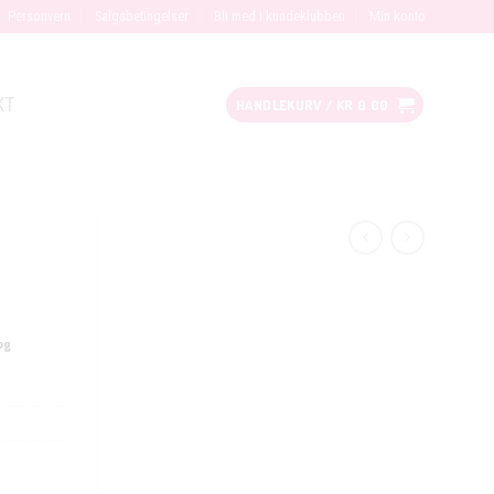
Personvern
Salgsbetingelser
Bli med i kundeklubben
Min konto
KT
HANDLEKURV /
KR
0.00
og