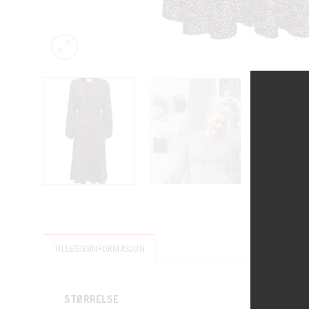
TILLEGGSINFORMASJON
STØRRELSE