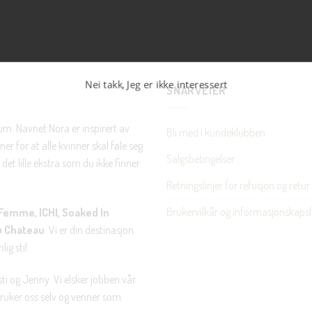
Nei takk, Jeg er ikke interessert
SNARVEIER
rum. Navnet Nora er inspirert av
Bli med i kundeklubben
er for at alle kvinner skal føle seg
Salgsbetingelser
det lille ekstra som du ikke finner
Retningslinjer for refusjon og retur
Brukervilkår og informasjonskapsl
Femme, ICHI, Soaked In
u Chateau
. Vi er din destinasjon
ig stil.
ti og Jenny. Vi elsker jobben vår
 bruker oss selv og venner som