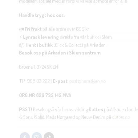
modeller i sosiale medier fordi vi vil vise at mote er for alle!
Handle trygt hos oss:
🚛
Fri frakt
på alle ordre over 699 kr.
⚡
Lynrask levering
direkte fra vår butikk i Skien.
📦
Hent i butikk
(Click & Collect) på Arkaden.
Besøk oss på Arkaden i Skien sentrum
Bruene 1, 3724 SKIEN
Tlf
: 908 03 222 |
E-post
:
post@noraskien.no
ORG.NR 820 733 142 MVA
PSST!
Besøk også vår herreavdeling
Duttes
på Arkaden for de
& Sons, !Solid, Mads Nørgaard og Neuw Denim på
duttes.no