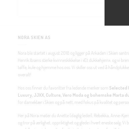
NORA SKIEN AS
Nora ble startet i august 2018 og ligger på Arkaden i Skien sent
Henrik Ibsens sterke kvinneskikkelse i «Et dukkehjem», og vi brenn
tøffe, kule og hjemme hos oss. Vi skiller oss ut ved å håndplukke 
overalt!
Hos oss finner du favoritter fra ledende merker som
Selected 
Luxury, JJXX, Culture, Vero Moda og bohemske Marta d
for dameklær i Skien og på nett, med fokus på kvalitet og personl
Her på Nora møter du Anette (daglig leder), Rebekka, Anne-Kjers
og tror på ærlighet, oppriktighet og glede i hvert eneste salg. Vi