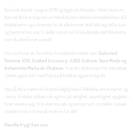
Nora ble startet i august 2018 og ligger på Arkaden i Skien sentrum.
Navnet Nora er inspirert av Henrik Ibsens sterke kvinneskikkelse i «Et
dukkehjem», og vi brenner for at alle kvinner skal føle seg tøffe, kule
og hjemme hos oss. Vi skiller oss ut ved å håndplukke det lille ekstra
som du ikke finner overalt!
Hos oss finner du favoritter fra ledende merker som
Selected
Femme, ICHI, Soaked In Luxury, JJXX, Culture, Vero Moda og
bohemske Marta du Chateau
. Vi er din destinasjon for dameklær
i Skien og på nett, med fokus på kvalitet og personlig stil.
Her på Nora møter du Anette (daglig leder), Rebekka, Anne-Kjersti og
Jenny. Vi elsker jobben vår og tror på ærlighet, oppriktighet og glede i
hvert eneste salg. Vi bruker oss selv og venner som modeller i sosiale
medier fordi vi vil vise at mote er for alle!
Handle trygt hos oss: