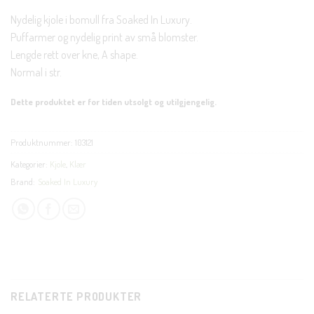
Nydelig kjole i bomull fra Soaked In Luxury.
Puffarmer og nydelig print av små blomster.
Lengde rett over kne, A shape.
Normal i str.
Dette produktet er for tiden utsolgt og utilgjengelig.
Produktnummer:
103121
Kategorier:
Kjole
,
Klær
Brand:
Soaked In Luxury
RELATERTE PRODUKTER