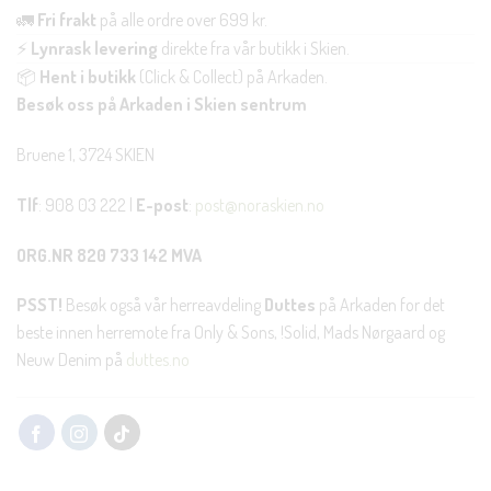
🚛
Fri frakt
på alle ordre over 699 kr.
⚡
Lynrask levering
direkte fra vår butikk i Skien.
📦
Hent i butikk
(Click & Collect) på Arkaden.
Besøk oss på Arkaden i Skien sentrum
Bruene 1, 3724 SKIEN
Tlf
: 908 03 222 |
E-post
:
post@noraskien.no
ORG.NR 820 733 142 MVA
PSST!
Besøk også vår herreavdeling
Duttes
på Arkaden for det
beste innen herremote fra Only & Sons, !Solid, Mads Nørgaard og
Neuw Denim på
duttes.no