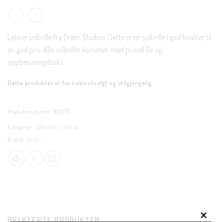
Lekker solbrille fra Drøm Studios. Dette er en solbrille i god kvalitet til
en god pris. Alle solbriller kommer med pussefille og
oppbevaringsboks.
Dette produktet er for tiden utsolgt og utilgjengelig.
Produktnummer:
103073
Kategorier:
Solbriller
,
Tilbehør
Brand:
Drøm
RELATERTE PRODUKTER