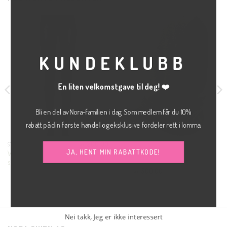
CLOS
THIS
MODU
KUNDEKLUBB
En liten velkomstgave til deg! ❤️
Bli en del av Nora-familien i dag. Som medlem får du 10%
rabatt på din første handel og eksklusive fordeler rett i lomma.
kr
200.00
STRØMPEBUKSE
LUE
JA, HENT MIN RABATTKODE!
Warmy fleece
Rakel hood
ICHI
strømpebukse
kr
500.00
SOAKED IN LUXURY
Nei takk, Jeg er ikke interessert