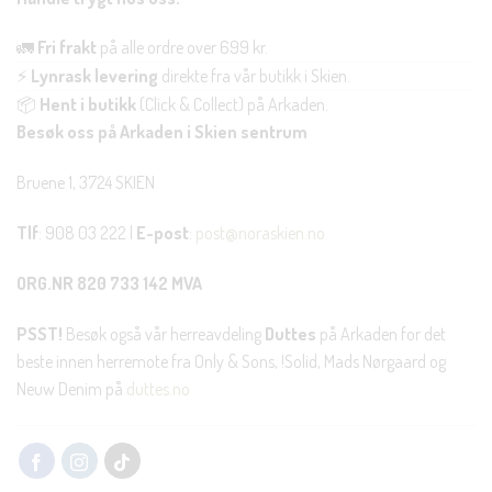
🚛
Fri frakt
på alle ordre over 699 kr.
⚡
Lynrask levering
direkte fra vår butikk i Skien.
📦
Hent i butikk
(Click & Collect) på Arkaden.
Besøk oss på Arkaden i Skien sentrum
Bruene 1, 3724 SKIEN
Tlf
: 908 03 222 |
E-post
:
post@noraskien.no
ORG.NR 820 733 142 MVA
PSST!
Besøk også vår herreavdeling
Duttes
på Arkaden for det
beste innen herremote fra Only & Sons, !Solid, Mads Nørgaard og
Neuw Denim på
duttes.no