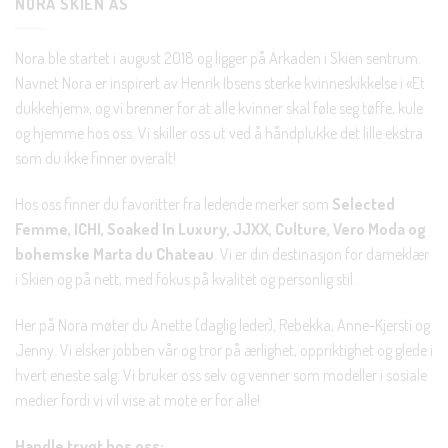
NORA SKIEN AS
Nora ble startet i august 2018 og ligger på Arkaden i Skien sentrum.
Navnet Nora er inspirert av Henrik Ibsens sterke kvinneskikkelse i «Et
dukkehjem», og vi brenner for at alle kvinner skal føle seg tøffe, kule
og hjemme hos oss. Vi skiller oss ut ved å håndplukke det lille ekstra
som du ikke finner overalt!
Hos oss finner du favoritter fra ledende merker som
Selected
Femme, ICHI, Soaked In Luxury, JJXX, Culture, Vero Moda og
bohemske Marta du Chateau
. Vi er din destinasjon for dameklær
i Skien og på nett, med fokus på kvalitet og personlig stil.
Her på Nora møter du Anette (daglig leder), Rebekka, Anne-Kjersti og
Jenny. Vi elsker jobben vår og tror på ærlighet, oppriktighet og glede i
hvert eneste salg. Vi bruker oss selv og venner som modeller i sosiale
medier fordi vi vil vise at mote er for alle!
Handle trygt hos oss: