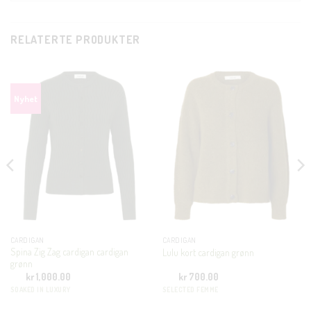
CLOSE
RELATERTE PRODUKTER
THIS
MODU
KUNDEKLUBB
En liten velkomstgave til deg! ❤️
Bli en del av Nora-familien i dag. Som medlem får du 10%
rabatt på din første handel og eksklusive fordeler rett i lomma.
JA, HENT MIN RABATTKODE!
CARDIGAN
CARDIGAN
Spina Zig Zag cardigan cardigan
Lulu kort cardigan grønn
grønn
kr
1,000.00
kr
700.00
SOAKED IN LUXURY
SELECTED FEMME