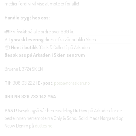
medier fordi vi vil vise at mote er for alle!
Handle trygt hos oss:
🚛
Fri frakt
på alle ordre over 699 kr.
⚡
Lynrask levering
direkte fra vår butikk i Skien.
📦
Hent i butikk
(Click & Collect) på Arkaden.
Besøk oss på Arkaden i Skien sentrum
Bruene 1, 3724 SKIEN
Tlf
: 908 03 222 |
E-post
:
post@noraskien.no
ORG.NR 820 733 142 MVA
PSST!
Besøk også vår herreavdeling
Duttes
på Arkaden for det
beste innen herremote fra Only & Sons, !Solid, Mads Nørgaard og
Neuw Denim på
duttes.no