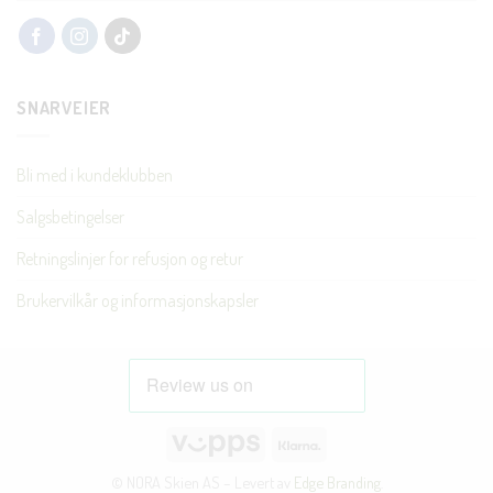
SNARVEIER
Bli med i kundeklubben
Salgsbetingelser
Retningslinjer for refusjon og retur
Brukervilkår og informasjonskapsler
Vipps
Klarna
© NORA Skien AS – Levert av
Edge Branding
.