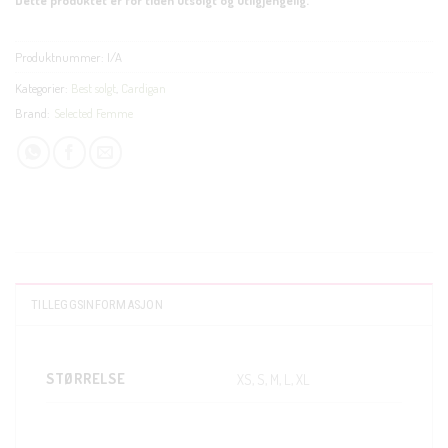
Produktnummer:
I/A
Kategorier:
Best solgt
,
Cardigan
Brand:
Selected Femme
TILLEGGSINFORMASJON
STØRRELSE
XS, S, M, L, XL