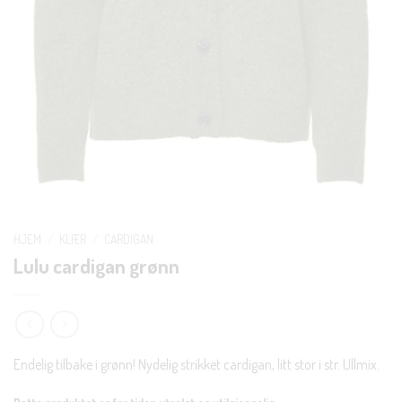
HJEM
/
KLÆR
/
CARDIGAN
Lulu cardigan grønn
Endelig tilbake i grønn! Nydelig strikket cardigan, litt stor i str. Ullmix.
Dette produktet er for tiden utsolgt og utilgjengelig.