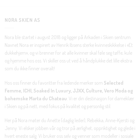
Nei takk, Jeg er ikke interessert
NORA SKIEN AS
Nora ble startet i august 2018 og ligger på Arkaden i Skien sentrum.
Navnet Nora er inspirert av Henrik Ibsens sterke kvinneskikkelse i «Et
dukkehjem», og vi brenner for at alle kvinner skal føle seg tøffe, kule
og hjemme hos oss. Vi skiller oss ut ved å håndplukke det lille ekstra
som du ikke finner overalt!
Hos oss finner du favoritter fra ledende merker som
Selected
Femme, ICHI, Soaked In Luxury, JJXX, Culture, Vero Moda og
bohemske Marta du Chateau
. Vi er din destinasjon for dameklær
i Skien og på nett, med fokus på kvalitet og personlig stil.
Her på Nora møter du Anette (daglig leder), Rebekka, Anne-Kjersti og
Jenny. Vi elsker jobben vår og tror på ærlighet, oppriktighet og glede i
hvert eneste salg. Vi bruker oss selv og venner som modeller i sosiale