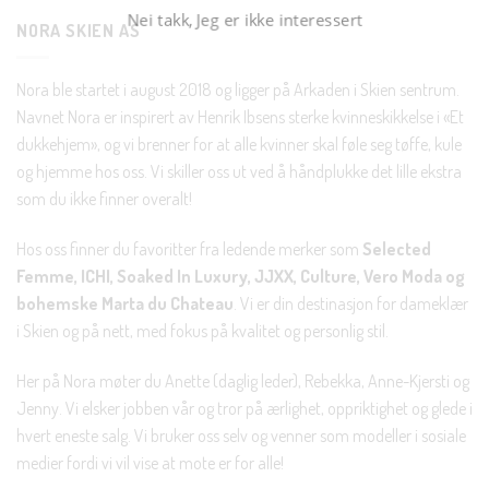
NORA SKIEN AS
Nora ble startet i august 2018 og ligger på Arkaden i Skien sentrum.
Navnet Nora er inspirert av Henrik Ibsens sterke kvinneskikkelse i «Et
dukkehjem», og vi brenner for at alle kvinner skal føle seg tøffe, kule
og hjemme hos oss. Vi skiller oss ut ved å håndplukke det lille ekstra
som du ikke finner overalt!
Hos oss finner du favoritter fra ledende merker som
Selected
Femme, ICHI, Soaked In Luxury, JJXX, Culture, Vero Moda og
bohemske Marta du Chateau
. Vi er din destinasjon for dameklær
i Skien og på nett, med fokus på kvalitet og personlig stil.
Her på Nora møter du Anette (daglig leder), Rebekka, Anne-Kjersti og
Jenny. Vi elsker jobben vår og tror på ærlighet, oppriktighet og glede i
hvert eneste salg. Vi bruker oss selv og venner som modeller i sosiale
medier fordi vi vil vise at mote er for alle!