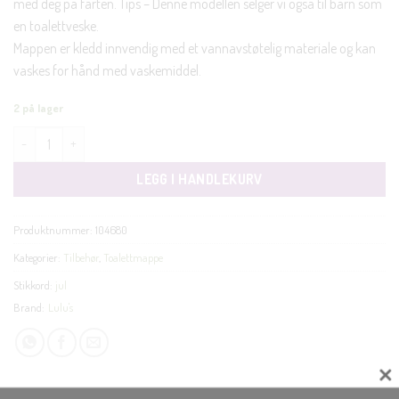
med deg på farten. Tips – Denne modellen selger vi også til barn som
en toalettveske.
Mappen er kledd innvendig med et vannavstøtelig materiale og kan
vaskes for hånd med vaskemiddel.
2 på lager
Lulus toalettmappe liten småblomster pastell antall
LEGG I HANDLEKURV
Produktnummer:
104680
Kategorier:
Tilbehør
,
Toalettmappe
Stikkord:
jul
Brand:
Lulu's