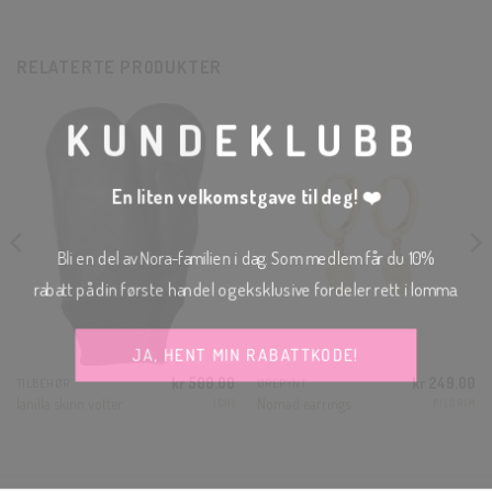
CLO
THI
RELATERTE PRODUKTER
MOD
KUNDEKLUBB
En liten velkomstgave til deg! ❤️
Bli en del av Nora-familien i dag. Som medlem får du 10%
rabatt på din første handel og eksklusive fordeler rett i lomma.
JA, HENT MIN RABATTKODE!
kr
500.00
kr
249.00
TILBEHØR
ØREPYNT
Ianilla skinn votter
Nomad earrings
ICHI
PILGRIM
Nei takk, Jeg er ikke interessert