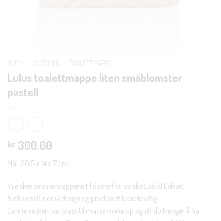
HJEM
/
TILBEHØR
/
TOALETTMAPPE
Lulus toalettmappe liten småblomster
pastell
300.00
kr
Mål: 20,5 x 14 x 7 cm.
Vi elsker sminkemappene til dame fra norske Lulu`s! Lekker,
funksjonell, norsk design og produsert bærekraftig.
Denne vesken har plass til masse make up og alt du trenger å ha