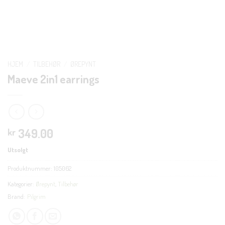
HJEM
/
TILBEHØR
/
ØREPYNT
Maeve 2in1 earrings
349.00
kr
Utsolgt
Produktnummer:
105062
Kategorier:
Ørepynt
,
Tilbehør
Brand:
Pilgrim