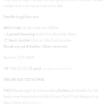
medier fordi vi vil vise at mote er for alle!
Handle trygt hos oss:
🚛
Fri frakt
på alle ordre over 699 kr.
⚡
Lynrask levering
direkte fra vår butikk i Skien.
📦
Hent i butikk
(Click & Collect) på Arkaden.
Besøk oss på Arkaden i Skien sentrum
Bruene 1, 3724 SKIEN
Tlf
: 908 03 222 |
E-post
:
post@noraskien.no
ORG.NR 820 733 142 MVA
PSST!
Besøk også vår herreavdeling
Duttes
på Arkaden for det
beste innen herremote fra Only & Sons, !Solid, Mads Nørgaard og
Neuw Denim på
duttes.no