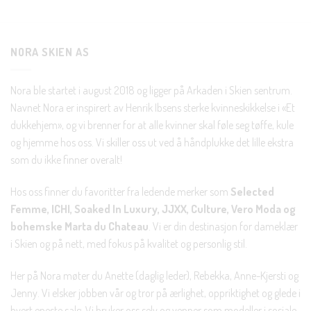
Bli en del av Nora-familien i dag. Som medlem får du 10%
rabatt på din første handel og eksklusive fordeler rett i lomma.
NORA SKIEN AS
JA, HENT MIN RABATTKODE!
Nora ble startet i august 2018 og ligger på Arkaden i Skien sentrum.
Navnet Nora er inspirert av Henrik Ibsens sterke kvinneskikkelse i «Et
dukkehjem», og vi brenner for at alle kvinner skal føle seg tøffe, kule
og hjemme hos oss. Vi skiller oss ut ved å håndplukke det lille ekstra
som du ikke finner overalt!
Nei takk, Jeg er ikke interessert
Hos oss finner du favoritter fra ledende merker som
Selected
Femme, ICHI, Soaked In Luxury, JJXX, Culture, Vero Moda og
bohemske Marta du Chateau
. Vi er din destinasjon for dameklær
i Skien og på nett, med fokus på kvalitet og personlig stil.
Her på Nora møter du Anette (daglig leder), Rebekka, Anne-Kjersti og
Jenny. Vi elsker jobben vår og tror på ærlighet, oppriktighet og glede i
hvert eneste salg. Vi bruker oss selv og venner som modeller i sosiale