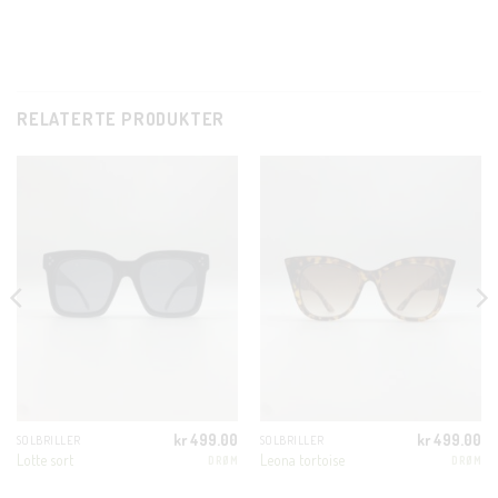
RELATERTE PRODUKTER
CL
TH
MO
KUNDEKLUBB
kr
499.00
kr
499.00
SOLBRILLER
SOLBRILLER
Lotte sort
Leona tortoise
DRØM
DRØM
En liten velkomstgave til deg! ❤️