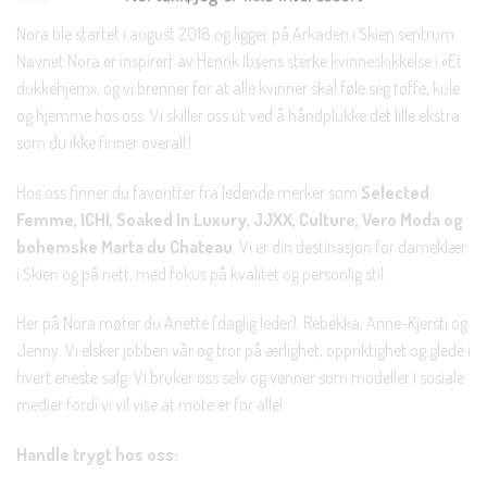
Nora ble startet i august 2018 og ligger på Arkaden i Skien sentrum.
Navnet Nora er inspirert av Henrik Ibsens sterke kvinneskikkelse i «Et
dukkehjem», og vi brenner for at alle kvinner skal føle seg tøffe, kule
og hjemme hos oss. Vi skiller oss ut ved å håndplukke det lille ekstra
som du ikke finner overalt!
Hos oss finner du favoritter fra ledende merker som
Selected
Femme, ICHI, Soaked In Luxury, JJXX, Culture, Vero Moda og
bohemske Marta du Chateau
. Vi er din destinasjon for dameklær
i Skien og på nett, med fokus på kvalitet og personlig stil.
Her på Nora møter du Anette (daglig leder), Rebekka, Anne-Kjersti og
Jenny. Vi elsker jobben vår og tror på ærlighet, oppriktighet og glede i
hvert eneste salg. Vi bruker oss selv og venner som modeller i sosiale
medier fordi vi vil vise at mote er for alle!
Handle trygt hos oss: