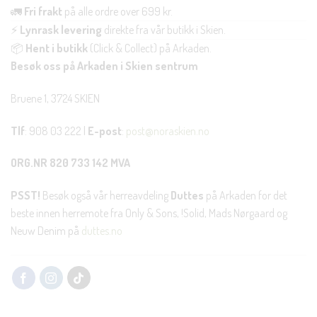
🚛
Fri frakt
på alle ordre over 699 kr.
⚡
Lynrask levering
direkte fra vår butikk i Skien.
📦
Hent i butikk
(Click & Collect) på Arkaden.
Besøk oss på Arkaden i Skien sentrum
Bruene 1, 3724 SKIEN
Tlf
: 908 03 222 |
E-post
:
post@noraskien.no
ORG.NR 820 733 142 MVA
PSST!
Besøk også vår herreavdeling
Duttes
på Arkaden for det
beste innen herremote fra Only & Sons, !Solid, Mads Nørgaard og
Neuw Denim på
duttes.no