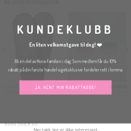
RELATERTE PRODUKTER
THI
MOD
KUNDEKLUBB
En liten velkomstgave til deg! ❤️
Bli en del av Nora-familien i dag. Som medlem får du 10%
rabatt på din første handel og eksklusive fordeler rett i lomma.
JA, HENT MIN RABATTKODE!
kr
500.00
kr
499.00
TILBEHØR
SOLBRILLER
Ianilla skinn votter
Marita hvit
ICHI
DRØM
Nei takk, Jeg er ikke interessert
NORA SKIEN AS