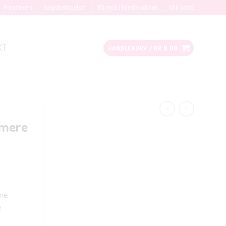
Personvern
Salgsbetingelser
Bli med i kundeklubben
Min konto
KT
HANDLEKURV /
KR
0.00
hmere
me.
e