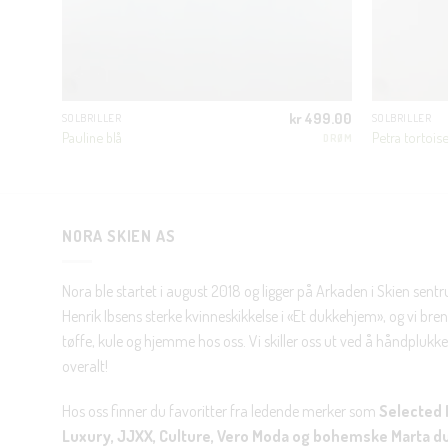
500.00
kr
499.00
SOLBRILLER
SOLBRILLER
Pauline blå
Petra tortois
N LUXURY
DRØM
NORA SKIEN AS
Nora ble startet i august 2018 og ligger på Arkaden i Skien sent
Henrik Ibsens sterke kvinneskikkelse i «Et dukkehjem», og vi brenn
tøffe, kule og hjemme hos oss. Vi skiller oss ut ved å håndplukke 
overalt!
Hos oss finner du favoritter fra ledende merker som
Selected 
Luxury, JJXX, Culture, Vero Moda og bohemske Marta d