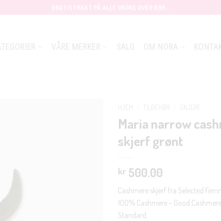
GRATIS FRAKT PÅ ALLE ORDRE OVER 699,-
ATEGORIER
VÅRE MERKER
SALG
OM NORA
KONTA
HJEM
/
TILBEHØR
/
SKJERF
Maria narrow cas
skjerf grønt
500.00
kr
Cashmere skjerf fra Selected Fem
100% Cashmere – Good Cashmer
Standard