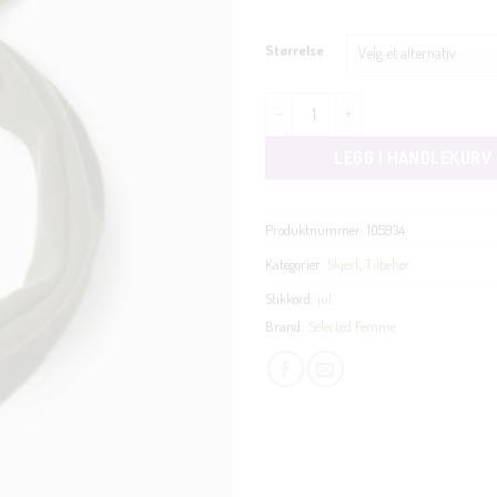
Størrelse
Maria narrow cashmere skjerf gr
LEGG I HANDLEKURV
Produktnummer:
105934
Kategorier:
Skjerf
,
Tilbehør
Stikkord:
jul
Brand:
Selected Femme