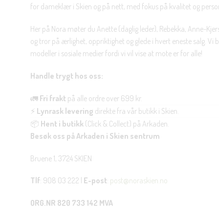
for dameklær i Skien og på nett, med fokus på kvalitet og personl
Her på Nora møter du Anette (daglig leder), Rebekka, Anne-Kjers
og tror på ærlighet, oppriktighet og glede i hvert eneste salg. Vi
modeller i sosiale medier fordi vi vil vise at mote er for alle!
Handle trygt hos oss:
🚛
Fri frakt
på alle ordre over 699 kr.
⚡
Lynrask levering
direkte fra vår butikk i Skien.
📦
Hent i butikk
(Click & Collect) på Arkaden.
Besøk oss på Arkaden i Skien sentrum
Bruene 1, 3724 SKIEN
Tlf
: 908 03 222 |
E-post
:
post@noraskien.no
ORG.NR 820 733 142 MVA