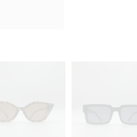
KUNDEKLUBB
En liten velkomstgave til deg! ❤️
Bli en del av Nora-familien i dag. Som medlem får du 10% rabatt på din
første handel og eksklusive fordeler rett i lomma.