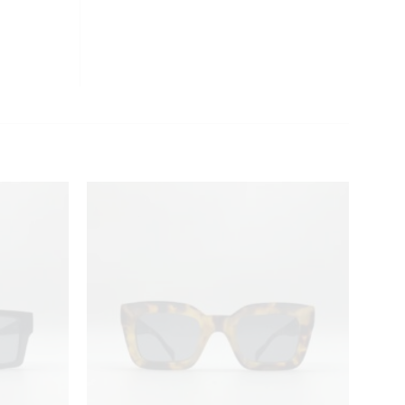
CLOSE
THIS
MODULE