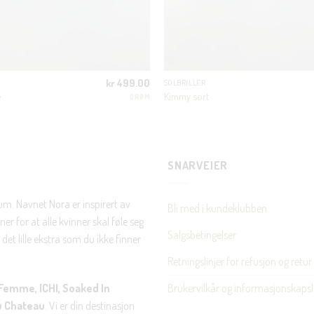
JA, HENT MIN RABATTKODE!
kr
499.00
SOLBRILLER
e
Kimmy sort
DRØM
Nei takk, Jeg er ikke interessert
SNARVEIER
rum. Navnet Nora er inspirert av
Bli med i kundeklubben
er for at alle kvinner skal føle seg
Salgsbetingelser
det lille ekstra som du ikke finner
Retningslinjer for refusjon og retur
Brukervilkår og informasjonskapsl
Femme, ICHI, Soaked In
u Chateau
. Vi er din destinasjon