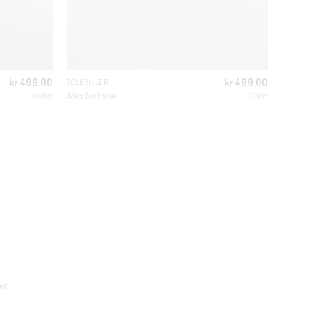
kr
499.00
kr
499.00
SOLBRILLER
Alex tortoise
DRØM
DRØM
er