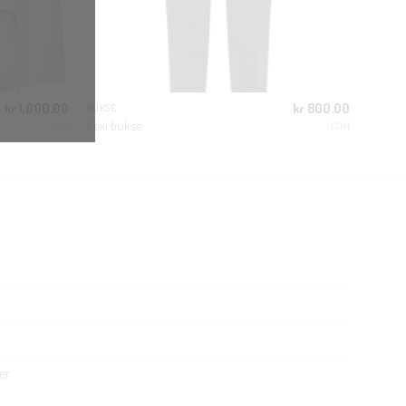
kr
1,000.00
kr
800.00
BUKSE
Lexi bukse
ICHI
ICHI
er