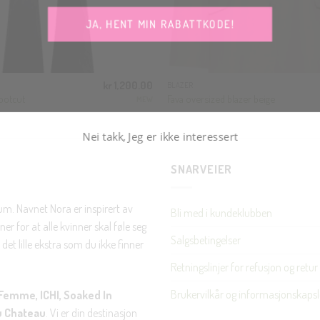
JA, HENT MIN RABATTKODE!
kr
1,200.00
BLAZER
ootcut
Fava oversized blazer beige
MEW
Nei takk, Jeg er ikke interessert
SNARVEIER
rum. Navnet Nora er inspirert av
Bli med i kundeklubben
er for at alle kvinner skal føle seg
Salgsbetingelser
det lille ekstra som du ikke finner
Retningslinjer for refusjon og retur
Brukervilkår og informasjonskapsl
Femme, ICHI, Soaked In
u Chateau
. Vi er din destinasjon