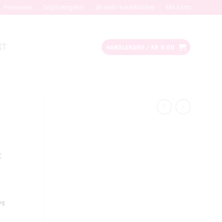
Personvern
Salgsbetingelser
Bli med i kundeklubben
Min konto
KT
HANDLEKURV /
KR
0.00
X.
og