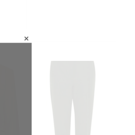
CLOSE
THIS
MODULE