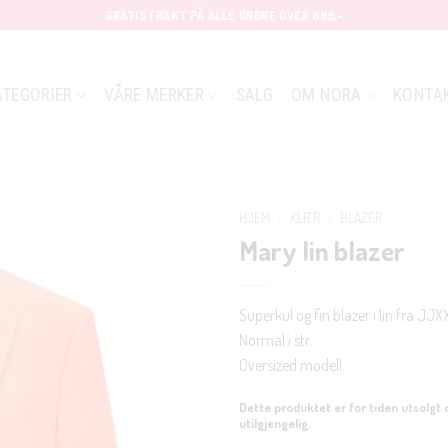
GRATIS FRAKT PÅ ALLE ORDRE OVER 699,-
ATEGORIER
VÅRE MERKER
SALG
OM NORA
KONTA
HJEM
/
KLÆR
/
BLAZER
Mary lin blazer
Superkul og fin blazer i lin fra JJX
Normal i str.
Oversized modell.
Dette produktet er for tiden utsolgt 
utilgjengelig.