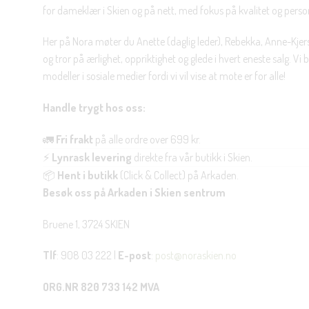
for dameklær i Skien og på nett, med fokus på kvalitet og personl
Her på Nora møter du Anette (daglig leder), Rebekka, Anne-Kjers
og tror på ærlighet, oppriktighet og glede i hvert eneste salg. Vi
modeller i sosiale medier fordi vi vil vise at mote er for alle!
Handle trygt hos oss:
🚛
Fri frakt
på alle ordre over 699 kr.
⚡
Lynrask levering
direkte fra vår butikk i Skien.
📦
Hent i butikk
(Click & Collect) på Arkaden.
Besøk oss på Arkaden i Skien sentrum
Bruene 1, 3724 SKIEN
Tlf
: 908 03 222 |
E-post
:
post@noraskien.no
ORG.NR 820 733 142 MVA