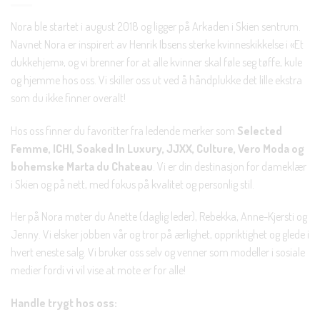
Nora ble startet i august 2018 og ligger på Arkaden i Skien sentrum.
Navnet Nora er inspirert av Henrik Ibsens sterke kvinneskikkelse i «Et
dukkehjem», og vi brenner for at alle kvinner skal føle seg tøffe, kule
og hjemme hos oss. Vi skiller oss ut ved å håndplukke det lille ekstra
som du ikke finner overalt!
Hos oss finner du favoritter fra ledende merker som
Selected
Femme, ICHI, Soaked In Luxury, JJXX, Culture, Vero Moda og
bohemske Marta du Chateau
. Vi er din destinasjon for dameklær
i Skien og på nett, med fokus på kvalitet og personlig stil.
Her på Nora møter du Anette (daglig leder), Rebekka, Anne-Kjersti og
Jenny. Vi elsker jobben vår og tror på ærlighet, oppriktighet og glede i
hvert eneste salg. Vi bruker oss selv og venner som modeller i sosiale
medier fordi vi vil vise at mote er for alle!
Handle trygt hos oss: