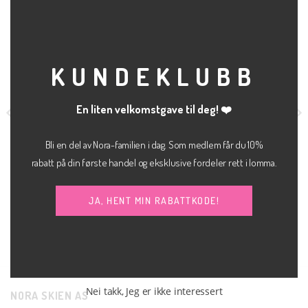
THI
MOD
KUNDEKLUBB
En liten velkomstgave til deg! ❤️
Bli en del av Nora-familien i dag. Som medlem får du 10%
rabatt på din første handel og eksklusive fordeler rett i lomma.
kr
249.00
kr
499.00
ØREPYNT
SOLBRILLER
JA, HENT MIN RABATTKODE!
Nomad earrings
Marita lilla
PILGRIM
DRØM
Nei takk, Jeg er ikke interessert
NORA SKIEN AS