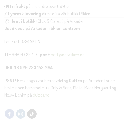
🚛
Fri frakt
på alle ordre over 699 kr.
⚡
Lynrask levering
direkte fra vår butikk i Skien.
📦
Hent i butikk
(Click & Collect) på Arkaden.
Besøk oss på Arkaden i Skien sentrum
Bruene 1, 3724 SKIEN
Tlf
: 908 03 222 |
E-post
:
post@noraskien.no
ORG.NR 820 733 142 MVA
PSST!
Besøk også vår herreavdeling
Duttes
på Arkaden for det
beste innen herremote fra Only & Sons, !Solid, Mads Nørgaard og
Neuw Denim på
duttes.no