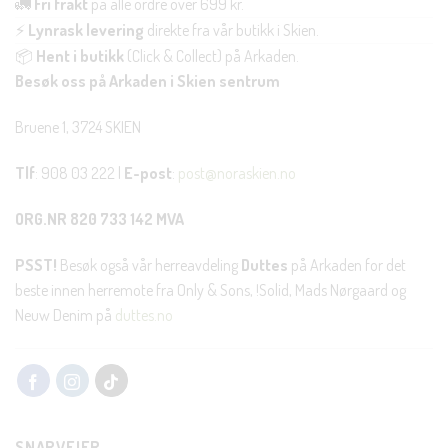
🚛
Fri frakt
på alle ordre over 699 kr.
⚡
Lynrask levering
direkte fra vår butikk i Skien.
📦
Hent i butikk
(Click & Collect) på Arkaden.
Besøk oss på Arkaden i Skien sentrum
Bruene 1, 3724 SKIEN
Tlf
: 908 03 222 |
E-post
:
post@noraskien.no
ORG.NR 820 733 142 MVA
PSST!
Besøk også vår herreavdeling
Duttes
på Arkaden for det
beste innen herremote fra Only & Sons, !Solid, Mads Nørgaard og
Neuw Denim på
duttes.no
SNARVEIER