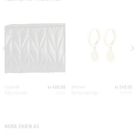
THIS
MODUL
KUNDEKLUBB
En liten velkomstgave til deg! ❤️
Bli en del av Nora-familien i dag. Som medlem får du 10%
rabatt på din første handel og eksklusive fordeler rett i lomma.
JA, HENT MIN RABATTKODE!
kr
400.00
kr
249.00
TILBEHØR
ØREPYNT
Kelly cosmetic
Nomad earrings
LULU'S
PILGRIM
Nei takk, Jeg er ikke interessert
NORA SKIEN AS