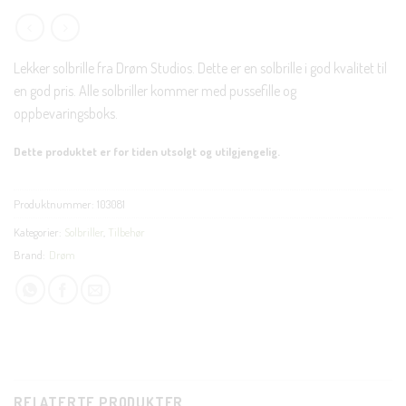
Lekker solbrille fra Drøm Studios. Dette er en solbrille i god kvalitet til
en god pris. Alle solbriller kommer med pussefille og
oppbevaringsboks.
Dette produktet er for tiden utsolgt og utilgjengelig.
Produktnummer:
103081
Kategorier:
Solbriller
,
Tilbehør
Brand:
Drøm
RELATERTE PRODUKTER
CLOSE