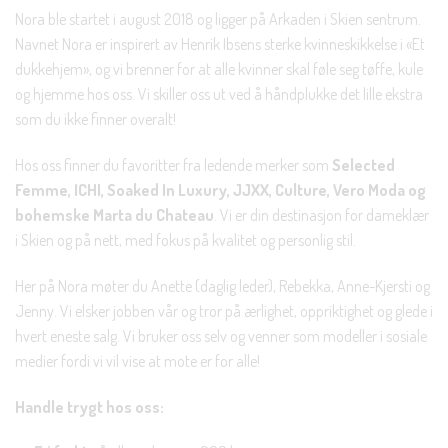
Nora ble startet i august 2018 og ligger på Arkaden i Skien sentrum.
Navnet Nora er inspirert av Henrik Ibsens sterke kvinneskikkelse i «Et
dukkehjem», og vi brenner for at alle kvinner skal føle seg tøffe, kule
og hjemme hos oss. Vi skiller oss ut ved å håndplukke det lille ekstra
som du ikke finner overalt!
Hos oss finner du favoritter fra ledende merker som
Selected
Femme, ICHI, Soaked In Luxury, JJXX, Culture, Vero Moda og
bohemske Marta du Chateau
. Vi er din destinasjon for dameklær
i Skien og på nett, med fokus på kvalitet og personlig stil.
Her på Nora møter du Anette (daglig leder), Rebekka, Anne-Kjersti og
Jenny. Vi elsker jobben vår og tror på ærlighet, oppriktighet og glede i
hvert eneste salg. Vi bruker oss selv og venner som modeller i sosiale
medier fordi vi vil vise at mote er for alle!
Handle trygt hos oss: