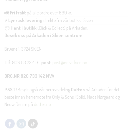
🚛
Fri frakt
på alle ordre over 699 kr.
⚡
Lynrask levering
direkte fra vår butikk i Skien.
📦
Hent i butikk
(Click & Collect) på Arkaden.
Besøk oss på Arkaden i Skien sentrum
Bruene 1, 3724 SKIEN
Tlf
: 908 03 222 |
E-post
:
post@noraskien.no
ORG.NR 820 733 142 MVA
PSST!
Besøk også vår herreavdeling
Duttes
på Arkaden for det
beste innen herremote fra Only & Sons, !Solid, Mads Nørgaard og
Neuw Denim på
duttes.no