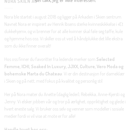
NORA SKIEN AS
Nora ble startet i august 2018 og ligger på Arkaden i Skien sentrum.
Navnet Nora er inspirert av Henrik Ibsens sterke kvinneskikkelse i «Et
dukkehjem», og vi brenner for at alle kvinner skal føle seg tøffe, kule
og hjemme hos oss. Vi skiller oss ut ved å håndplukke det lille ekstra
som du ikke finner overalt!
Hos oss finner du favoritter fra ledende merker som
Selected
Femme, ICHI, Soaked In Luxury, JJXX, Culture, Vero Moda og
bohemske Marta du Chateau
. Vi er din destinasjon for dameklær
i Skien og på nett, med fokus på kvalitet og personlig stil.
Her på Nora møter du Anette (daglig leder), Rebekka, Anne-Kjersti og
Jenny. Vi elsker jobben vår og tror på ærlighet, oppriktighet og glede i
hvert eneste salg. Vi bruker oss selv og venner som modeller i sosiale
medier fordi vi vil vise at mote er for alle!
Handle trygt hos oss: