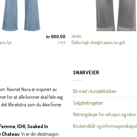
JA, HENT MIN RABATTKODE!
kr
600.00
JEANS
ns, lys
Dallas high straight jeans, lys grå
JJXX
Nei takk, Jeg er ikke interessert
SNARVEIER
rum. Navnet Nora er inspirert av
Bli med i kundeklubben
er for at alle kvinner skal føle seg
Salgsbetingelser
det lille ekstra som du ikke finner
Retningslinjer for refusjon og retur
Brukervilkår og informasjonskapsl
Femme, ICHI, Soaked In
u Chateau
. Vi er din destinasjon