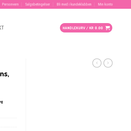
Personvern
Salgsbetingelser
Bli med i kundeklubben
Min konto
KT
HANDLEKURV /
KR
0.00
ns,
og