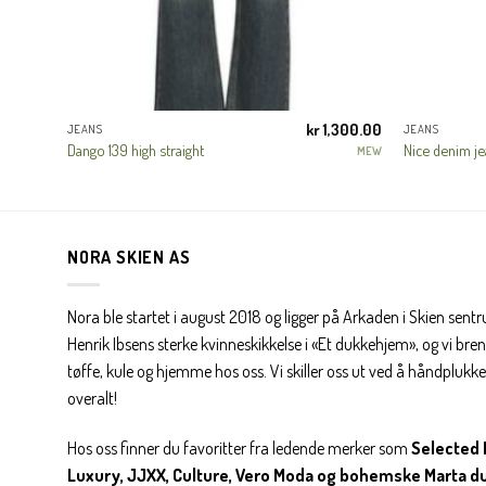
300.00
kr
1,300.00
JEANS
JEANS
Dango 139 high straight
Nice denim jea
JJXX
MEW
NORA SKIEN AS
Nora ble startet i august 2018 og ligger på Arkaden i Skien sent
Henrik Ibsens sterke kvinneskikkelse i «Et dukkehjem», og vi brenn
tøffe, kule og hjemme hos oss. Vi skiller oss ut ved å håndplukke 
overalt!
Hos oss finner du favoritter fra ledende merker som
Selected 
Luxury, JJXX, Culture, Vero Moda og bohemske Marta d