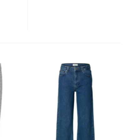
CLOSE
THIS
MODULE