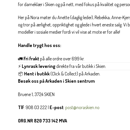
for dameklær i Skien og på nett, med fokus på kvalitet og personl
Her på Nora møter du Anette (daglig leder), Rebekka, Anne-Kjers
og tror på ærlighet, oppriktighet og glede i hvert eneste salg. Vi
modeller i sosiale medier fordi vi vil vise at mote er for alle!
Handle trygt hos oss:
🚛
Fri frakt
på alle ordre over 699 kr.
⚡
Lynrask levering
direkte fra vår butikk i Skien.
📦
Hent i butikk
(Click & Collect) på Arkaden.
Besøk oss på Arkaden i Skien sentrum
Bruene 1, 3724 SKIEN
Tlf
: 908 03 222 |
E-post
:
post@noraskien.no
ORG.NR 820 733 142 MVA