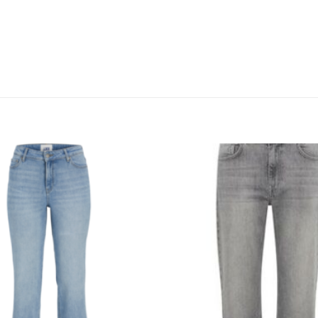
KUNDEKLUBB
En liten velkomstgave til deg! ❤️
Bli en del av Nora-familien i dag. Som medlem får du 10% rabatt på din
første handel og eksklusive fordeler rett i lomma.