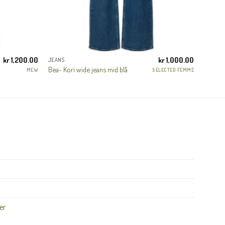
kr
1,200.00
kr
1,000.00
JEANS
Bea- Kori wide jeans mid blå
MEW
SELECTED FEMME
er