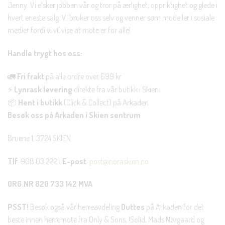
Jenny. Vi elsker jobben vår og tror på ærlighet, oppriktighet og glede i
hvert eneste salg. Vi bruker oss selv og venner som modeller i sosiale
medier fordi vi vil vise at mote er for alle!
Handle trygt hos oss:
🚛
Fri frakt
på alle ordre over 699 kr.
⚡
Lynrask levering
direkte fra vår butikk i Skien.
📦
Hent i butikk
(Click & Collect) på Arkaden.
Besøk oss på Arkaden i Skien sentrum
Bruene 1, 3724 SKIEN
Tlf
: 908 03 222 |
E-post
:
post@noraskien.no
ORG.NR 820 733 142 MVA
PSST!
Besøk også vår herreavdeling
Duttes
på Arkaden for det
beste innen herremote fra Only & Sons, !Solid, Mads Nørgaard og