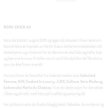
SELECTED FEMME
Bli en del av Nora-familien i dag. Som medlem får du 10%
rabatt på din første handel og eksklusive fordeler rett i lomma.
NORA SKIEN AS
JA, HENT MIN RABATTKODE!
Nora ble startet i august 2018 og ligger på Arkaden i Skien sentrum.
Navnet Nora er inspirert av Henrik Ibsens sterke kvinneskikkelse i «Et
dukkehjem», og vi brenner for at alle kvinner skal føle seg tøffe, kule
og hjemme hos oss. Vi skiller oss ut ved å håndplukke det lille ekstra
som du ikke finner overalt!
Nei takk, Jeg er ikke interessert
Hos oss finner du favoritter fra ledende merker som
Selected
Femme, ICHI, Soaked In Luxury, JJXX, Culture, Vero Moda og
bohemske Marta du Chateau
. Vi er din destinasjon for dameklær
i Skien og på nett, med fokus på kvalitet og personlig stil.
Her på Nora møter du Anette (daglig leder), Rebekka, Anne-Kjersti og