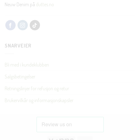
Neuw Denim på
duttes.no
SNARVEIER
Bli med i kundeklubben
Salgsbetingelser
Retningslinjer for refusjon og retur
Brukervilkår og informasjonskapsler