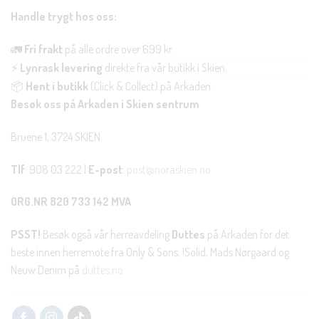
Handle trygt hos oss:
🚛
Fri frakt
på alle ordre over 699 kr.
⚡
Lynrask levering
direkte fra vår butikk i Skien.
📦
Hent i butikk
(Click & Collect) på Arkaden.
Besøk oss på Arkaden i Skien sentrum
Bruene 1, 3724 SKIEN
Tlf
: 908 03 222 |
E-post
:
post@noraskien.no
ORG.NR 820 733 142 MVA
PSST!
Besøk også vår herreavdeling
Duttes
på Arkaden for det
beste innen herremote fra Only & Sons, !Solid, Mads Nørgaard og
Neuw Denim på
duttes.no