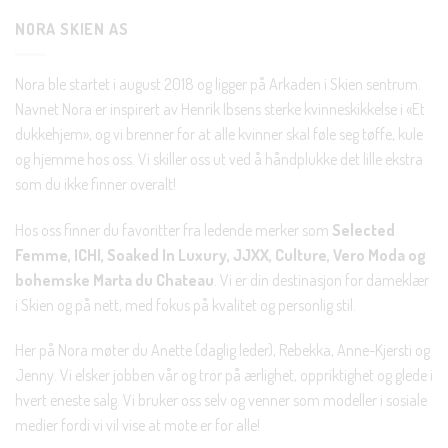
Bli en del av Nora-familien i dag. Som medlem får du 10%
NORA SKIEN AS
rabatt på din første handel og eksklusive fordeler rett i lomma.
Nora ble startet i august 2018 og ligger på Arkaden i Skien sentrum.
JA, HENT MIN RABATTKODE!
Navnet Nora er inspirert av Henrik Ibsens sterke kvinneskikkelse i «Et
dukkehjem», og vi brenner for at alle kvinner skal føle seg tøffe, kule
og hjemme hos oss. Vi skiller oss ut ved å håndplukke det lille ekstra
som du ikke finner overalt!
Hos oss finner du favoritter fra ledende merker som
Selected
Nei takk, Jeg er ikke interessert
Femme, ICHI, Soaked In Luxury, JJXX, Culture, Vero Moda og
bohemske Marta du Chateau
. Vi er din destinasjon for dameklær
i Skien og på nett, med fokus på kvalitet og personlig stil.
Her på Nora møter du Anette (daglig leder), Rebekka, Anne-Kjersti og
Jenny. Vi elsker jobben vår og tror på ærlighet, oppriktighet og glede i
hvert eneste salg. Vi bruker oss selv og venner som modeller i sosiale
medier fordi vi vil vise at mote er for alle!