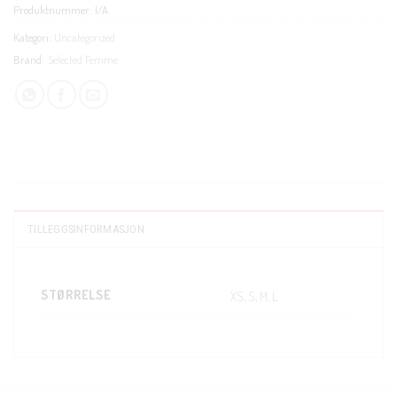
Produktnummer:
I/A
Kategori:
Uncategorized
Brand:
Selected Femme
C
T
TILLEGGSINFORMASJON
M
STØRRELSE
XS, S, M, L
KUNDEKLUBB
En liten velkomstgave til deg! ❤️