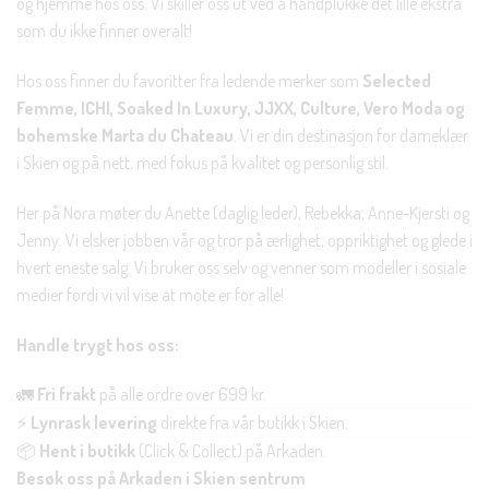
og hjemme hos oss. Vi skiller oss ut ved å håndplukke det lille ekstra
som du ikke finner overalt!
Hos oss finner du favoritter fra ledende merker som
Selected
Femme, ICHI, Soaked In Luxury, JJXX, Culture, Vero Moda og
bohemske Marta du Chateau
. Vi er din destinasjon for dameklær
i Skien og på nett, med fokus på kvalitet og personlig stil.
Her på Nora møter du Anette (daglig leder), Rebekka, Anne-Kjersti og
Jenny. Vi elsker jobben vår og tror på ærlighet, oppriktighet og glede i
hvert eneste salg. Vi bruker oss selv og venner som modeller i sosiale
medier fordi vi vil vise at mote er for alle!
Handle trygt hos oss:
🚛
Fri frakt
på alle ordre over 699 kr.
⚡
Lynrask levering
direkte fra vår butikk i Skien.
📦
Hent i butikk
(Click & Collect) på Arkaden.
Besøk oss på Arkaden i Skien sentrum