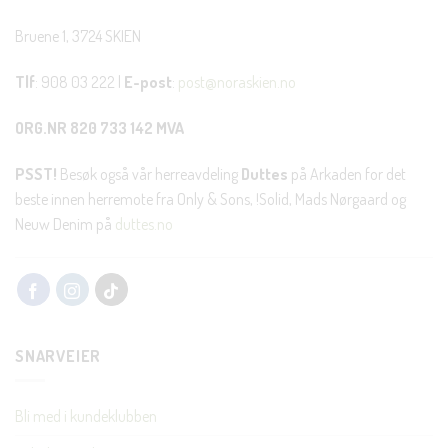
Bruene 1, 3724 SKIEN
Tlf
: 908 03 222 |
E-post
:
post@noraskien.no
ORG.NR 820 733 142 MVA
PSST!
Besøk også vår herreavdeling
Duttes
på Arkaden for det
beste innen herremote fra Only & Sons, !Solid, Mads Nørgaard og
Neuw Denim på
duttes.no
SNARVEIER
Bli med i kundeklubben