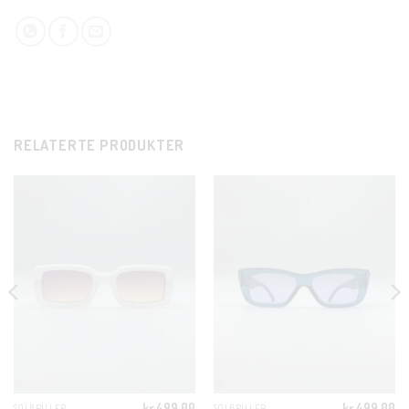
CLOSE
THIS
MODUL
RELATERTE PRODUKTER
KUNDEKLUBB
En liten velkomstgave til deg! ❤️
Bli en del av Nora-familien i dag. Som medlem får du 10%
rabatt på din første handel og eksklusive fordeler rett i lomma.
JA, HENT MIN RABATTKODE!
kr
499.00
kr
499.00
SOLBRILLER
SOLBRILLER