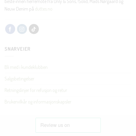
beste innen herremote fra Only & Sons, !Solid, Mads Nørgaard og
Neuw Denim på
duttes.no
SNARVEIER
Bli med i kundeklubben
Salgsbetingelser
Retningslinjer for refusjon og retur
Brukervilkår og informasjonskapsler