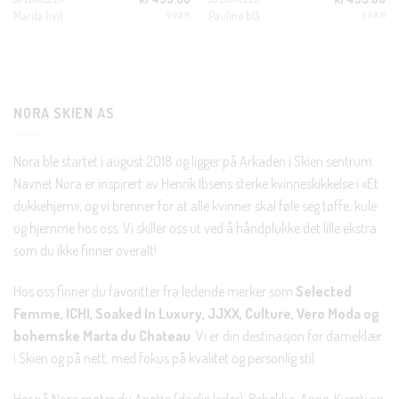
Marita hvit
Pauline blå
DRØM
DRØM
Nei takk, Jeg er ikke interessert
NORA SKIEN AS
Nora ble startet i august 2018 og ligger på Arkaden i Skien sentrum.
Navnet Nora er inspirert av Henrik Ibsens sterke kvinneskikkelse i «Et
dukkehjem», og vi brenner for at alle kvinner skal føle seg tøffe, kule
og hjemme hos oss. Vi skiller oss ut ved å håndplukke det lille ekstra
som du ikke finner overalt!
Hos oss finner du favoritter fra ledende merker som
Selected
Femme, ICHI, Soaked In Luxury, JJXX, Culture, Vero Moda og
bohemske Marta du Chateau
. Vi er din destinasjon for dameklær
i Skien og på nett, med fokus på kvalitet og personlig stil.