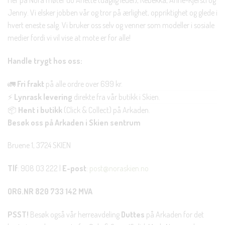
Her på Nora møter du Anette (daglig leder), Rebekka, Anne-Kjersti og
Jenny. Vi elsker jobben vår og tror på ærlighet, oppriktighet og glede i
hvert eneste salg. Vi bruker oss selv og venner som modeller i sosiale
medier fordi vi vil vise at mote er for alle!
Handle trygt hos oss:
🚛
Fri frakt
på alle ordre over 699 kr.
⚡
Lynrask levering
direkte fra vår butikk i Skien.
📦
Hent i butikk
(Click & Collect) på Arkaden.
Besøk oss på Arkaden i Skien sentrum
Bruene 1, 3724 SKIEN
Tlf
: 908 03 222 |
E-post
:
post@noraskien.no
ORG.NR 820 733 142 MVA
PSST!
Besøk også vår herreavdeling
Duttes
på Arkaden for det