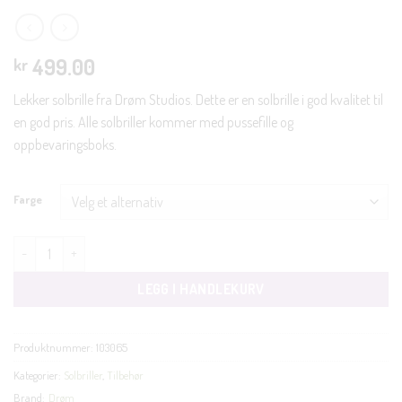
499.00
kr
Lekker solbrille fra Drøm Studios. Dette er en solbrille i god kvalitet til
en god pris. Alle solbriller kommer med pussefille og
oppbevaringsboks.
Farge
Pauline sort antall
LEGG I HANDLEKURV
Produktnummer:
103065
Kategorier:
Solbriller
,
Tilbehør
Brand:
Drøm