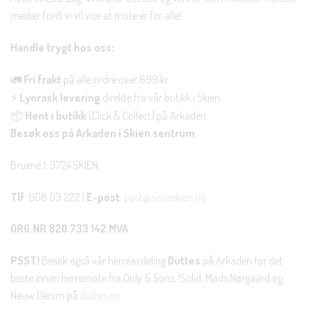
medier fordi vi vil vise at mote er for alle!
Handle trygt hos oss:
🚛
Fri frakt
på alle ordre over 699 kr.
⚡
Lynrask levering
direkte fra vår butikk i Skien.
📦
Hent i butikk
(Click & Collect) på Arkaden.
Besøk oss på Arkaden i Skien sentrum
Bruene 1, 3724 SKIEN
Tlf
: 908 03 222 |
E-post
:
post@noraskien.no
ORG.NR 820 733 142 MVA
PSST!
Besøk også vår herreavdeling
Duttes
på Arkaden for det
beste innen herremote fra Only & Sons, !Solid, Mads Nørgaard og
Neuw Denim på
duttes.no