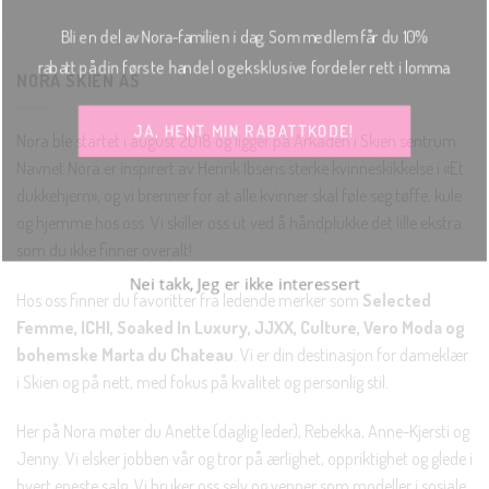
Bli en del av Nora-familien i dag. Som medlem får du 10%
rabatt på din første handel og eksklusive fordeler rett i lomma.
NORA SKIEN AS
JA, HENT MIN RABATTKODE!
Nora ble startet i august 2018 og ligger på Arkaden i Skien sentrum.
Navnet Nora er inspirert av Henrik Ibsens sterke kvinneskikkelse i «Et
dukkehjem», og vi brenner for at alle kvinner skal føle seg tøffe, kule
og hjemme hos oss. Vi skiller oss ut ved å håndplukke det lille ekstra
Nei takk, Jeg er ikke interessert
som du ikke finner overalt!
Hos oss finner du favoritter fra ledende merker som
Selected
Femme, ICHI, Soaked In Luxury, JJXX, Culture, Vero Moda og
bohemske Marta du Chateau
. Vi er din destinasjon for dameklær
i Skien og på nett, med fokus på kvalitet og personlig stil.
Her på Nora møter du Anette (daglig leder), Rebekka, Anne-Kjersti og
Jenny. Vi elsker jobben vår og tror på ærlighet, oppriktighet og glede i
hvert eneste salg. Vi bruker oss selv og venner som modeller i sosiale