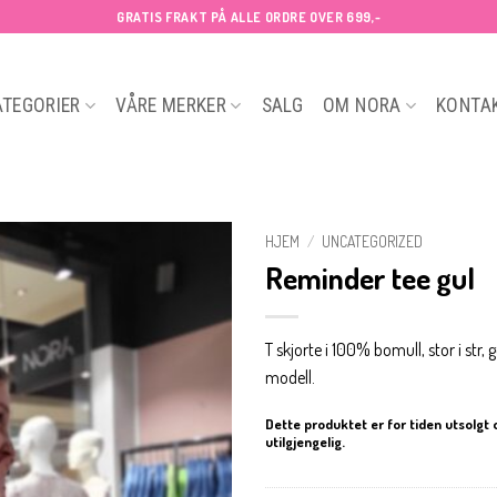
GRATIS FRAKT PÅ ALLE ORDRE OVER 699,-
ATEGORIER
VÅRE MERKER
SALG
OM NORA
KONTA
HJEM
/
UNCATEGORIZED
Reminder tee gul
T skjorte i 100% bomull, stor i str, 
modell.
Dette produktet er for tiden utsolgt 
utilgjengelig.