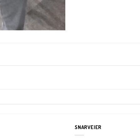
KUNDEKLUBB
En liten velkomstgave til deg! ❤️
Bli en del av Nora-familien i dag. Som medlem får du 10% rabatt på din
første handel og eksklusive fordeler rett i lomma.
JA, HENT MIN RABATTKODE!
SNARVEIER