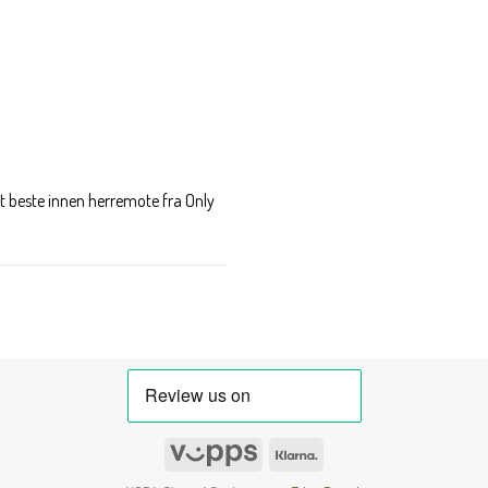
t beste innen herremote fra Only
Vipps
Klarna