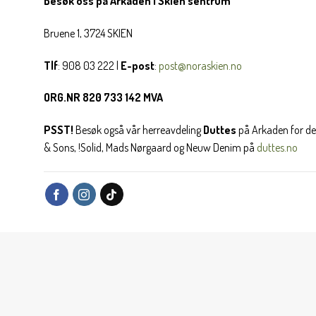
Besøk oss på Arkaden i Skien sentrum
Bruene 1, 3724 SKIEN
Tlf
: 908 03 222 |
E-post
:
post@noraskien.no
ORG.NR 820 733 142 MVA
PSST!
Besøk også vår herreavdeling
Duttes
på Arkaden for de
& Sons, !Solid, Mads Nørgaard og Neuw Denim på
duttes.no