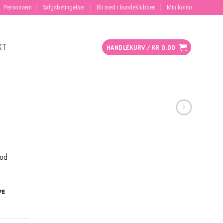
Personvern
Salgsbetingelser
Bli med i kundeklubben
Min konto
KT
HANDLEKURV /
KR
0.00
god
og