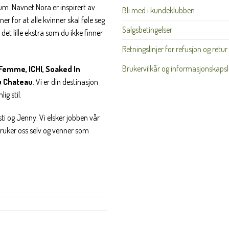
rum. Navnet Nora er inspirert av
Bli med i kundeklubben
Nei takk, Jeg er ikke interessert
er for at alle kvinner skal føle seg
Salgsbetingelser
det lille ekstra som du ikke finner
Retningslinjer for refusjon og retur
Brukervilkår og informasjonskapsl
Femme, ICHI, Soaked In
u Chateau
. Vi er din destinasjon
ig stil.
ti og Jenny. Vi elsker jobben vår
 bruker oss selv og venner som