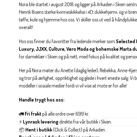
Nora ble startet i august 2018 og ligger på Arkaden i Skien sent
Henrik Ibsens sterke kvinneskikkelse i «Et dukkehjem», og vi brenn
tøffe, kule og hjemme hos oss. Vi skiller oss ut ved å håndplukke 
overalt!
Hos oss finner du favoritter fra ledende merker som
Selected 
Luxury, JJXX, Culture, Vero Moda og bohemske Marta d
for dameklær i Skien og på nett, med fokus på kvalitet og personl
Her på Nora møter du Anette (daglig leder), Rebekka, Anne-Kjers
og tror på ærlighet, oppriktighet og glede i hvert eneste salg. Vi
modeller i sosiale medier fordi vi vil vise at mote er for alle!
Handle trygt hos oss:
🚛
Fri frakt
på alle ordre over 699 kr.
⚡
Lynrask levering
direkte fra vår butikk i Skien.
📦
Hent i butikk
(Click & Collect) på Arkaden.